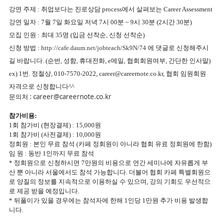
강연 주제 : 취업보다는 진로상담 process에서 살펴보는 Career Assessment
강연 일자 : 7월 7일 화요일 저녁 7시 00분 ~ 9시 30분 (2시간 30분)
모집 인원 : 최대 35명 (입금 선착순, 신청 선착순)
신청 방법 :
http://cafe.daum.net/jobteach/Sk9N/74
에 댓글로 신청해주시
길 바랍니다. (순번, 성함, 휴대전화, e메일, 협회회원여부, 간단한 인사말)
ex) 1번. 정철상, 010-7570-2022, career@careernote.co.kr, 협회 임원회원
자격으로 신청합니다^^
문의처 :
career@careernote.co.kr
참가비용:
1회 참가비 (현장결제) : 15,000원
1회 참가비 (사전결제) : 10,000원
정회원 : 본인 무료 참석 (카페 정회원이 아니라 협회 유료 정회원에 한함)
임 원 : 동반 1인까지 무료 참석
* 정회원으로 신청하시면 7만원의 비용으로 연간 세미나에 자유롭게 부
산 뿐 아니라 서울에서도 참석 가능합니다. 더불어 협회 카페 특별회원으
로 양질의 정보를 지속적으로 이용하실 수 있으며, 강의 기회도 우선적으
로 제공 받을 예정입니다.
*
뒤풀이가 있을 경우에는 참석자에 한해 1인당 1만원 추가 비용 발생합
니다.