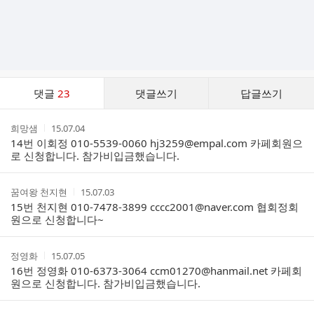
댓
댓글
23
댓글쓰기
답글쓰기
글
댓
작
작
희망샘
15.07.04
글
성
성
14번 이회정 010-5539-0060 hj3259@empal.com 카페회원으
리
자
시
로 신청합니다. 참가비입금했습니다.
스
간
트
작
작
꿈여왕 천지현
15.07.03
성
성
15번 천지현 010-7478-3899 cccc2001@naver.com 협회정회
자
시
원으로 신청합니다~
간
작
작
정영화
15.07.05
성
성
16번 정영화 010-6373-3064 ccm01270@hanmail.net 카페회
자
시
원으로 신청합니다. 참가비입금했습니다.
간