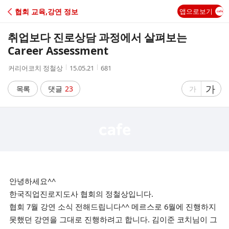
C
협회 교육,강연 정보
앱으로보기
A
취업보다 진로상담 과정에서 살펴보는
F
Career Assessment
작
작
조
커리어코치 정철상
15.05.21
681
E
성
성
회
자
시
수
글
가
글
목록
댓글
23
가
간
자
자
크
크
기
기
크
작
게
게
안녕하세요^^
한국직업진로지도사 협회의 정철상입니다.
협회 7월 강연 소식 전해드립니다^^ 메르스로 6월에 진행하지
못했던 강연을 그대로 진행하려고 합니다. 김이준 코치님이 그