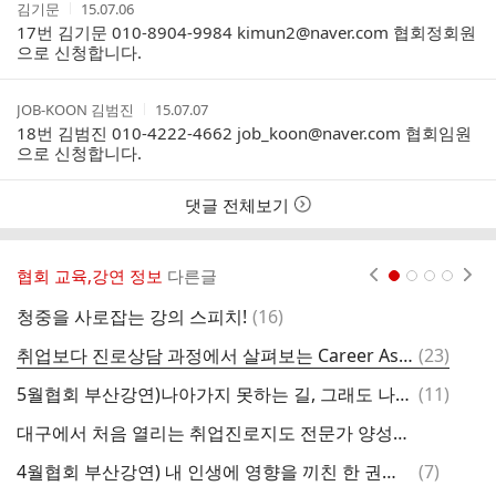
작
작
김기문
15.07.06
성
성
17번 김기문 010-8904-9984 kimun2@naver.com 협회정회원
자
시
으로 신청합니다.
간
작
작
JOB-KOON 김범진
15.07.07
성
성
18번 김범진 010-4222-4662 job_koon@naver.com 협회임원
자
시
으로 신청합니다.
간
댓글 전체보기
협회 교육,강연 정보
다른글
현재페이지 1
2
3
4
댓
청중을 사로잡는 강의 스피치!
(
16
)
글
댓
취업보다 진로상담 과정에서 살펴보는 Career Assessment
(
23
)
글
댓
5월협회 부산강연)나아가지 못하는 길, 그래도 나아가야 하는 길!
(
11
)
도
글
대구에서 처음 열리는 취업진로지도 전문가 양성교육
쉐
댓
4월협회 부산강연) 내 인생에 영향을 끼친 한 권의 책
(
7
)
글