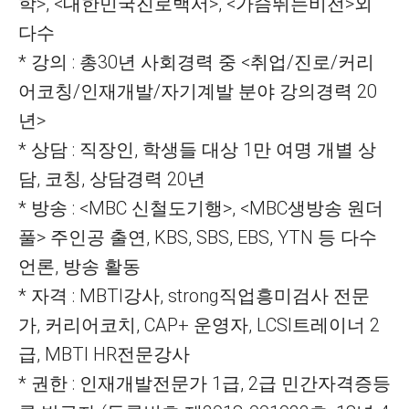
학>, <대한민국진로백서>, <가슴뛰는비전>외
다수
* 강의 : 총30년 사회경력 중 <취업/진로/커리
어코칭/인재개발/자기계발 분야 강의경력 20
년>
* 상담 : 직장인, 학생들 대상 1만 여명 개별 상
담, 코칭, 상담경력 20년
* 방송 : <MBC 신철도기행>, <MBC생방송 원더
풀> 주인공 출연, KBS, SBS, EBS, YTN 등 다수
언론, 방송 활동
* 자격 : MBTI강사, strong직업흥미검사 전문
가, 커리어코치, CAP+ 운영자, LCSI트레이너 2
급, MBTI HR전문강사
* 권한 : 인재개발전문가 1급, 2급 민간자격증등