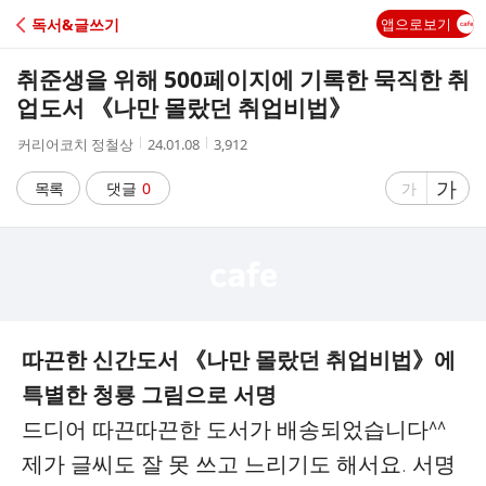
C
독서&글쓰기
앱으로보기
A
취준생을 위해 500페이지에 기록한 묵직한 취
F
업도서 《나만 몰랐던 취업비법》
작
작
조
커리어코치 정철상
24.01.08
3,912
E
성
성
회
자
시
수
글
가
글
목록
댓글
0
가
간
자
자
크
크
기
기
크
작
게
게
따끈한 신간도서 《나만 몰랐던 취업비법》에
특별한 청룡 그림으로 서명
드디어 따끈따끈한 도서가 배송되었습니다^^
제가 글씨도 잘 못 쓰고 느리기도 해서요. 서명