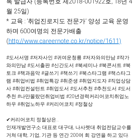
록 발급자 (등록번호 제2018-001922호, 18년 4
월 25일)
* 교육 : ‘취업진로지도 전문가’ 양성 교육 운영
하며 600여명의 전문가배출
(
http://www.careernote.co.kr/notice/1611)
#도서서명 #저자사인 #귀여운청룡 #저자와의만남 #작가
와의만남 #도서출판 #신간도서 #북세미나 #북콘서트 #북
토크 #책과음악 #글쓰기 #책쓰기 #북스타그램 #책스타그
램 #취업비법 #취업특강 #취준생 #취업지도자 #직업상담
사 #취업컨설턴트 #취업도서 #도서추천 #추천도서 #도서
추천 #나만몰랐던취업비법 #20년경력커리어코치취업노
하우 #취업노하우 #커리어코치 #정철상
✔커리어코치 정철상은...
인재개발연구소 대표로 대구대, 나사렛대 취업전담교수를
거쳐 대학, 기업, 기관 등 연간 200여 회 강연을 하고 있다.