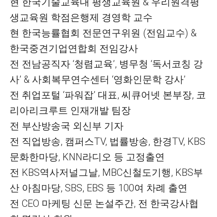
현 한국기술교육대 평생교육원 & 우리원격평
생교육원 학점은행제 경영학 교수
현 한국능률협회 전문연구위원 (전임교수) &
한국중견기업연합회 전임강사
전 전남공직자 ‘청렴교육’, 병무청 ‘독서코칭 강
사’ & 사회복무연수센터 ‘영화인문학 강사’
전 취업포털 ‘파워잡’ 대표, 씨큐어넷 본부장, 코
리아리크루트 인재개발 팀장
전 부산방송국 외신부 기자
전 직업방송, 캠퍼스TV, 법률방송, 한경TV, KBS
문화한마당, KNN라디오 등 고정출연
전 KBS역사저널그날, MBC신철도기행, KBS부
산 아침마당, SBS, EBS 등 100여 차례 출연
전 CEO 마케팅 신문 논설주간, 전 한국강사협