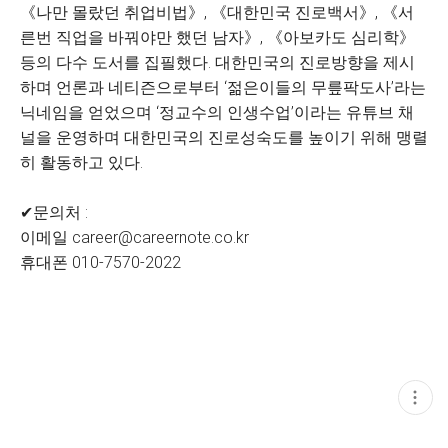
《나만 몰랐던 취업비법》, 《대한민국 진로백서》, 《서
른번 직업을 바꿔야만 했던 남자》, 《아보카도 심리학》
등의 다수 도서를 집필했다. 대한민국의 진로방향을 제시
하며 언론과 네티즌으로부터 ‘젊은이들의 무릎팍도사’라는
닉네임을 얻었으며 ‘정교수의 인생수업’이라는 유튜브 채
널을 운영하며 대한민국의 진로성숙도를 높이기 위해 맹렬
히 활동하고 있다.
✔문의처 :
이메일 career@careernote.co.kr
휴대폰 010-7570-2022
현
재
게
시