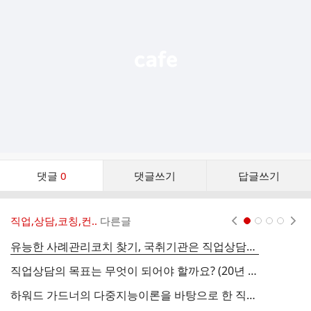
능
열
기
댓
댓글
0
댓글쓰기
답글쓰기
글
댓
글
직업,상담,코칭,컨..
다른글
현재페이지 1
2
3
4
리
스
유능한 사례관리코치 찾기, 국취기관은 직업상담사가 최고의 자산
트
직업상담의 목표는 무엇이 되어야 할까요? (20년 경력 상담사의 조언)
좋
하워드 가드너의 다중지능이론을 바탕으로 한 직업탐색방법
고