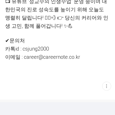
📺 유튜브 ‘정교수의 인생수업’ 운영 중이며 대
한민국의 진로 성숙도를 높이기 위해 오늘도
맹렬히 달립니다! 🏃‍♂💨 👉 당신의 커리어와 인
생 고민, 함께 풀어갑니다! ✨💪
✔문의처
카톡id : csjung2000
이메일 : career@careernote.co.kr
현
재
게
시
글
추
가
기