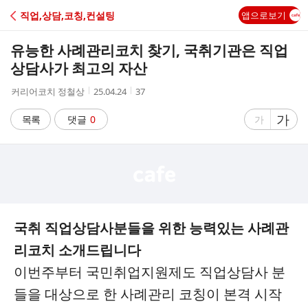
C
직업,상담,코칭,컨설팅
앱으로보기
A
유능한 사례관리코치 찾기, 국취기관은 직업
F
상담사가 최고의 자산
작
작
조
커리어코치 정철상
25.04.24
37
E
성
성
회
자
시
수
글
가
글
목록
댓글
0
가
간
자
자
크
크
기
기
크
작
게
게
국취 직업상담사분들을 위한 능력있는 사례관
리코치 소개드립니다
이번주부터 국민취업지원제도 직업상담사 분
들을 대상으로 한 사례관리 코칭이 본격 시작