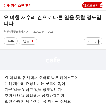
C
● 케이스핀 후기
앱으로보기
A
요 며칠 재수리 건으로 다른 일을 못할 정도입
F
니다.
작
작
조
착한원투(카페지기)
22.02.14
702
E
성
성
회
자
시
수
글
가
글
목록
댓글
9
가
간
자
자
크
크
기
기
크
작
게
게
요 며칠 타 업체에서 오버홀 받은 케이스핀에
대해 재수리 요청하시는 분들이 많아
다른 일을 못하고 있을 정도입니다.
조만간 내용 정리해서 공지하겠지만
일단 아래의 세 가지는 꼭 확인해 주세요.