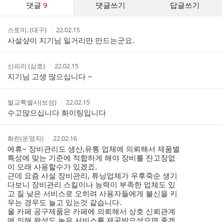
댓글
9
댓글쓰기
답글쓰기
글
댓
작
작
스토미. (대구)
22.02.15
글
성
성
사설샾이 지기님 일거리만 만드는군요.
리
자
시
스
간
트
작
작
산피리 (삼호)
22.02.15
성
성
지기님 고생 많으십니다 ~
자
시
간
작
작
벌교특별시(보성)
22.02.15
성
성
수고많으십니다 화이팅입니다
자
시
간
작
작
화린(운영자)
22.02.16
성
성
에휴~ 장비관리도 생산,유통 업체에 의뢰해서 제품별
자
시
특성에 맞는 기준에 적합하게 해야 장비를 잔고장없
간
이 오래 사용할수가 있겠죠.
근데 요즘 사설 장비관리, 튜닝업체가 우후죽순 생기
다보니 장비관리 스킬이나 능력이 부족한 업체도 있
고 질 낮은 서비스로 오히려 사용자들에게 불신을 키
우는 경우도 늘고 있는것 같습니다.
울 카페 공구제품은 카페에 의뢰해서 상호 신뢰관계
에 의해 완성도 높은 서비스를 제공받으셨으면 좋겠