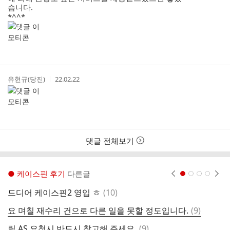
습니다.
*^^*
작
작
유현규(당진)
22.02.22
성
성
자
시
간
댓글 전체보기
● 케이스핀 후기
다른글
현재페이지 1
2
3
4
댓
드디어 케이스핀2 영입 ㅎ
(
10
)
케
글
댓
요 며칠 재수리 건으로 다른 일을 못할 정도입니다.
(
9
)
k
글
댓
릴 AS 요청시 반드시 참고해 주세요.
(
9
)
잘