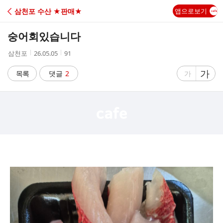
C
삼천포 수산 ★판매★
앱으로보기
A
숭어회있습니다
F
작
작
조
삼천포
26.05.05
91
성
성
회
E
자
시
수
글
가
글
목록
댓글
2
가
간
자
자
크
크
기
기
크
작
게
게