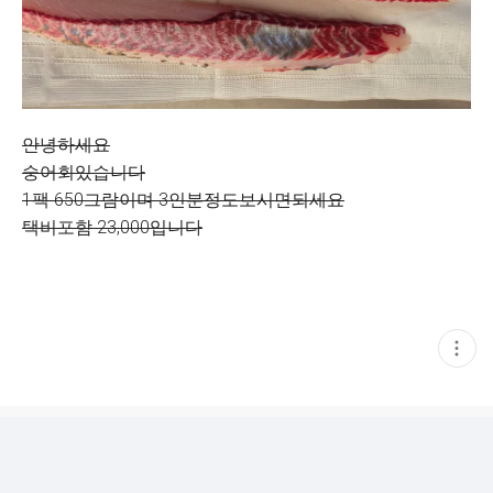
안녕하세요
숭어회있습니다
1팩 650그람이며 3인분정도보시면되세요
택비포함 23,000입니다
현
재
게
시
글
추
가
기
능