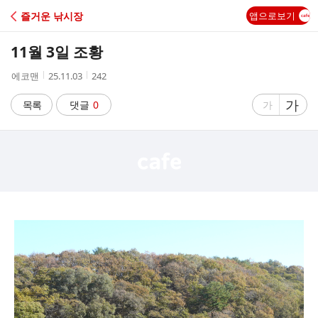
C
즐거운 낚시장
앱으로보기
A
11월 3일 조황
F
작
작
조
에코맨
25.11.03
242
성
성
회
E
자
시
수
글
가
글
목록
댓글
0
가
간
자
자
크
크
기
기
크
작
게
게