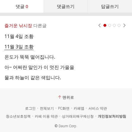
댓
댓글
0
댓글쓰기
답글쓰기
글
댓
글
즐거운 낚시장
다른글
현재페이지 1
2
3
4
리
스
11월 4일 조황
주
트
11월 3일 조황
조
온도가 뚝뚝 떨어집니다.
첫
아~ 어쩌란 말인가 이 멋진 가을을
기
물과 하늘이 같은 색입니다.
점
맨위로
로그인
전체보기
PC화면
카페앱
서비스 약관
청소년보호정책
카페 이용 약관
상거래피해구제신청
개인정보처리방침
©
Daum Corp.