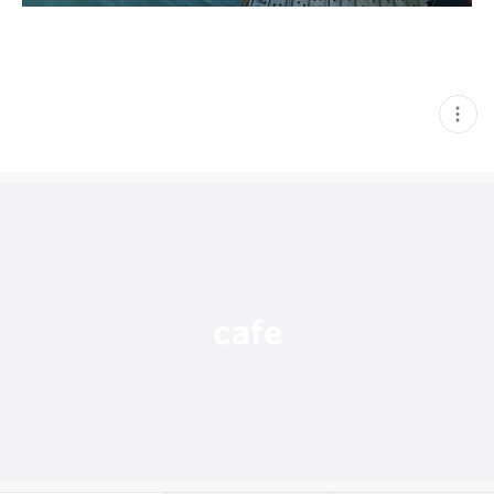
현
재
게
시
글
추
가
기
능
열
기