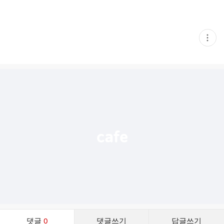
현
재
게
시
글
추
가
기
능
열
기
댓
댓글
0
댓글쓰기
답글쓰기