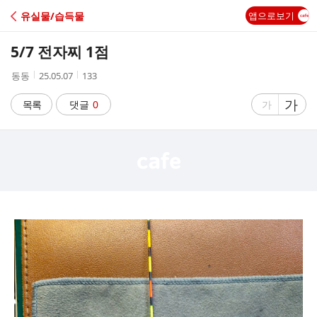
C
유실물/습득물
앱으로보기
A
5/7 전자찌 1점
F
작
작
조
동동
25.05.07
133
성
성
회
E
자
시
수
글
가
글
목록
댓글
0
가
간
자
자
크
크
기
기
크
작
게
게