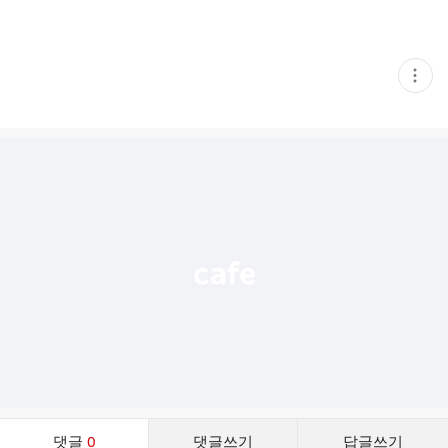
현
재
게
시
글
추
가
기
능
열
기
댓
댓글
0
댓글쓰기
답글쓰기