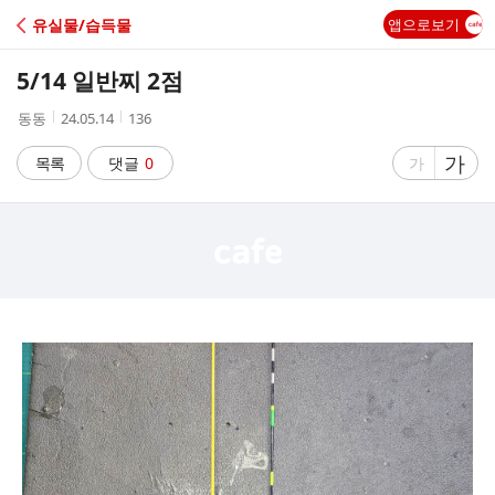
C
유실물/습득물
앱으로보기
A
5/14 일반찌 2점
F
작
작
조
동동
24.05.14
136
성
성
회
E
자
시
수
글
가
글
목록
댓글
0
가
간
자
자
크
크
기
기
크
작
게
게