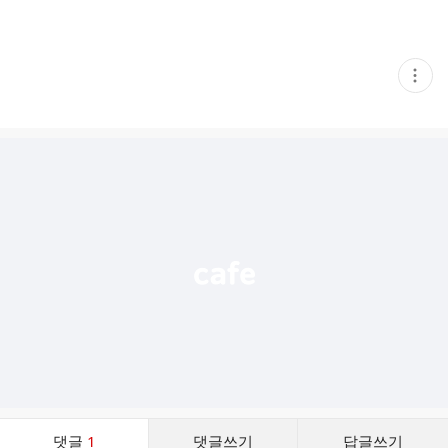
현
재
게
시
글
추
가
기
능
열
기
댓
댓글
1
댓글쓰기
답글쓰기