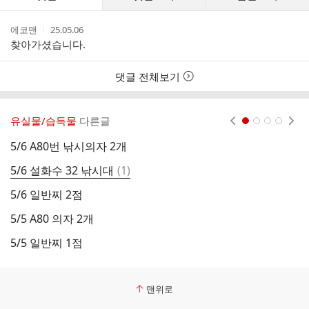
글
댓
작
작
에코맨
25.05.06
글
성
성
찾아가셨습니다.
리
자
시
스
간
트
댓글 전체보기
유실물/습득물
다른글
현재페이지 1
2
3
4
5/6 A80번 낚시의자 2개
5
댓
5/6 설화수 32 낚시대
(
1
)
5
글
5/6 일반찌 2점
D
5/5 A80 의자 2개
5
5/5 일반찌 1점
5
맨위로