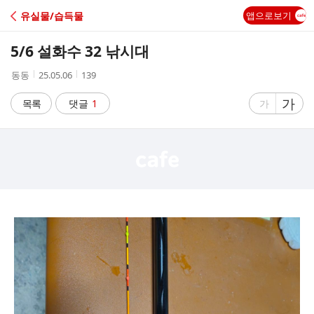
C
유실물/습득물
앱으로보기
A
5/6 설화수 32 낚시대
F
작
작
조
동동
25.05.06
139
성
성
회
E
자
시
수
글
가
글
목록
댓글
1
가
간
자
자
크
크
기
기
크
작
게
게