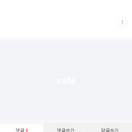
현
재
게
시
글
추
가
기
능
열
기
댓
댓글
0
댓글쓰기
답글쓰기