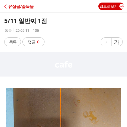
C
유실물/습득물
앱으로보기
A
5/11 일반찌 1점
F
작
작
조
동동
25.05.11
106
성
성
회
E
자
시
수
글
가
글
목록
댓글
0
가
간
자
자
크
크
기
기
크
작
게
게