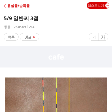
C
유실물/습득물
앱으로보기
A
5/9 일반찌 3점
F
작
작
조
동동
25.05.09
214
성
성
회
E
자
시
수
글
가
글
목록
댓글
4
가
간
자
자
크
크
기
기
크
작
게
게