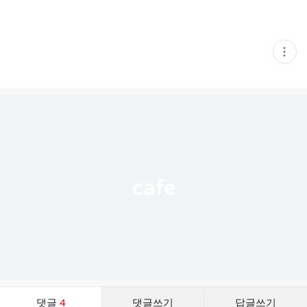
현
재
게
시
글
추
가
기
능
열
기
댓
댓글
4
댓글쓰기
답글쓰기