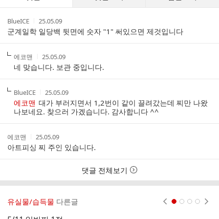
글
댓
작
작
BlueICE
25.05.09
글
성
성
군계일학 일당백 뒷면에 숫자 "1" 써있으면 제것입니다
리
자
시
스
간
트
작
작
에코맨
25.05.09
성
성
네 맞습니다. 보관 중입니다.
자
시
간
작
작
BlueICE
25.05.09
성
성
에코맨
대가 부러지면서 1,2번이 같이 끌려갔는데 찌만 나왔
자
시
나보네요. 찾으러 가겠습니다. 감사합니다 ^^
간
작
작
에코맨
25.05.09
성
성
아트피싱 찌 주인 있습니다.
자
시
간
댓글 전체보기
유실물/습득물
다른글
현재페이지 1
2
3
4