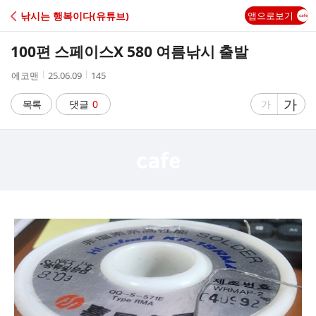
C
낚시는 행복이다(유튜브)
앱으로보기
A
100편 스페이스X 580 여름낚시 출발
F
작
작
조
에코맨
25.06.09
145
성
성
회
E
자
시
수
글
가
글
목록
댓글
0
가
간
자
자
크
크
기
기
크
작
게
게