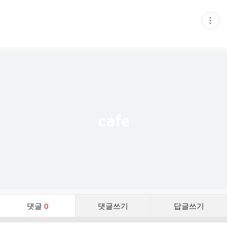
현
재
게
시
글
추
가
기
능
열
기
댓
댓글
0
댓글쓰기
답글쓰기
글
댓