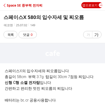
C
Space SE 중부력 전자찌
앱으로보기
A
스페이스X 580의 입수자세 및 찌오름
F
작
작
조
에코맨
25.07.02
149
성
성
회
E
자
시
수
글
가
글
목록
댓글
0
가
간
자
자
크
크
기
기
크
작
게
게
스페이스X의 입수자세와 찌오름입니다.
총길이 58cm 부력 3.7g 탑길이 30cm 7점등 찌입니다.
신형 C형 소켙 전자탑
입니다.
간편하고 편리한 멋진 찌오름의 찌입니다.
배터리는 br, cr 공용사용합니다.