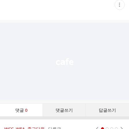
현
재
게
시
글
추
가
기
능
열
기
댓
댓글
0
댓글쓰기
답글쓰기
글
댓
글
WCC, WEA, 종교다원..
다른글
현재페이지 1
2
3
4