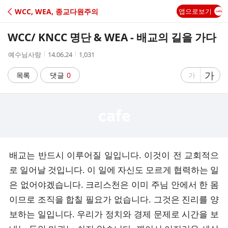
C
WCC, WEA, 종교다원주의
앱으로보기
A
WCC/ KNCC 명단 & WEA - 배교의 길을 가다
F
작
작
조
예수님사랑
14.06.24
1,031
성
성
회
E
자
시
수
글
가
글
목록
댓글
0
가
간
자
자
크
크
기
기
크
작
게
게
배교는 반드시 이루어질 일입니다. 이것이 전 교회적으
로 일어날 것입니다. 이 일에 자신도 모르게 협력하는 일
은 없어야겠습니다. 크리스천은 이미 주님 안에서 한 몸
이므로 조직을 합칠 필요가 없습니다. 그것은 진리를 양
보하는 일입니다. 우리가 정치와 경제 문제로 시간을 보