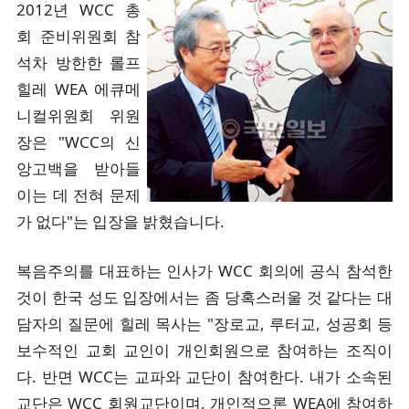
2012년 WCC 총
회 준비위원회 참
석차 방한한 롤프
힐레 WEA 에큐메
니컬위원회 위원
장은 "WCC의 신
앙고백을 받아들
이는 데 전혀 문제
가 없다"는 입장을 밝혔습니다.
복음주의를 대표하는 인사가 WCC 회의에 공식 참석한
것이 한국 성도 입장에서는 좀 당혹스러울 것 같다는 대
담자의 질문에 힐레 목사는 "장로교, 루터교, 성공회 등
보수적인 교회 교인이 개인회원으로 참여하는 조직이
다. 반면 WCC는 교파와 교단이 참여한다. 내가 소속된
교단은 WCC 회원교단이며, 개인적으론 WEA에 참여하