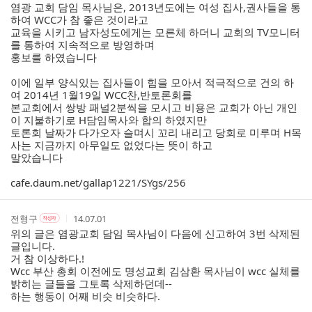
성
성
성
성
염광 교회 담임 목사님은, 2013년도에는 여성 집사,권사들을 통
리
자
자
시
자
하여 WCC가 참 좋은 것이라고
스
본
간
교육을 시키고 남자성도에게는 모른체 하더니 교회의 TV모니터
인
트
를 통하여 지속적으로 방영하며
여
홍보를 하였습니다
부
이에 일부 양식있는 집사들이 힘을 모아서 적극적으로 건의 하
여 2014년 1월19일 WCC찬,반토론회를
본교회에서 쌍방 패널2분씩을 모시고 비용은 교회가 아닌 개인
이 지불하기로 H담임목사와 합의 하였지만
토론회 날짜가 다가오자 슬며시 꼬리 내리고 당회로 미루며 H목
사는 지금까지 아무일도 없었다는 뜻이 하고
말았습니다
cafe.daum.net/gallap1221/SYgs/256
작
작
작
전형구
14.07.01
작
성
성
성
성
위의 글은 염광교회 담임 목사님이 다음에 신고하여 3번 삭제된
자
자
시
자
글입니다.
본
간
거 참 이상하다.!
인
Wcc 부산 총회 이전에도 명성교회 김삼환 목사님이 wcc 실체를
여
밝히는 글들을 그토록 삭제하던데--
부
하는 행동이 어째 비슷 비슷하다.