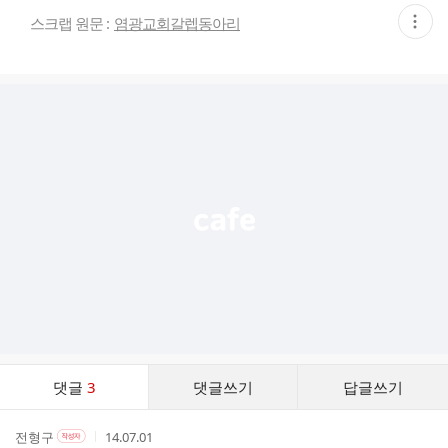
현
스크랩 원문 :
염광교회갈렙동아리
재
게
시
글
추
가
기
능
열
기
댓
댓글
3
댓글쓰기
답글쓰기
글
댓
작
작
작
전형구
14.07.01
작
글