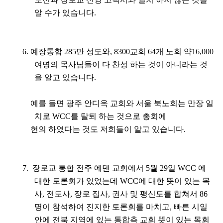
알 수가 있습니다
.
6.
예장통합
285
만 성도와
, 8300
교회
64
개 노회 약
16,000
여명의 목사님들이 다 찬성 하는 것이 아니라는 것
을 알고 있습니다
.
예
를 들면 광주 안디옥 교회와 서울 북노회는 만장 일
치로
WCC
를 탈퇴 하는 것으로 총회에
헌의 하였다는 것도 저희들이 알고 있습니다
.
7.
장로교 통합 전주 에덴 교회에서
5
월
29
일
WCC
에
대한 토론회가 있었는데
WCC
에 대한 뜻이 있는 목
사
,
전도사
,
장로 집사
,
권사 및 평신도를 합쳐서
86
명이 참석하여 진지한 토론회를 마치고
,
빠른 시일
안에 전북 지역에 있는 통합측 교회 뜻이 있는 목회