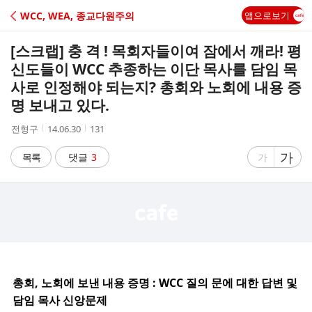
C
WCC, WEA, 종교다원주의
앱으로보기
A
[스크랩]
충 격 ! 목회자들이여 잠에서 깨라! 평
F
신도들이 WCC 추종하는 이단 목사를 담임 목
사로 인정해야 되는지? 총회와 노회에 내용 증
E
명 보내고 있다.
작
작
조
전형구
14.06.30
131
성
성
회
자
시
수
글
가
글
목록
댓글
3
가
간
자
자
크
크
기
기
크
작
게
게
총회, 노회에 보낸 내용 증명 : WCC 질의 문에 대한 답변 및
담임 목사 신앙문제