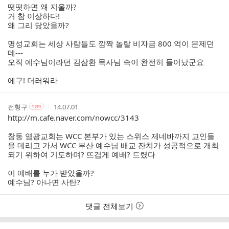
떳떳하면 왜 지울까?
거 참 이상하다!
왜 그리 닮았을까?
명성교회는 세상 사람들도 깜짝 놀랄 비자금 800 억이 문제던
데---
오직 예수님이라던 김삼환 목사님 속이 완전히 들어났군요
에구! 더러워라
작
작
작
전형구
14.07.01
작
성
성
성
성
http://m.cafe.naver.com/nowcc/3143
자
자
시
자
본
간
창동 염광교회는 WCC 본부가 있는 스위스 제네바까지 교인들
인
을 데리고 가서 WCC 부산 예수님 배교 잔치가 성공적으로 개최
여
되기 위하여 기도하며? 뜨겁게 예배? 드렸다
부
이 예배를 누가 받았을까?
예수님? 아나면 사탄?
댓글 전체보기