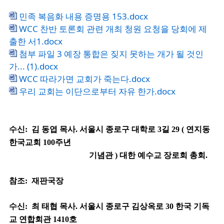
민족 복음화 내용 증명용 153.docx
WCC 찬반 토론회 관련 개최 청원 요청을 당회에 제
출한 서1.docx
첨부 파일 3 예장 통합은 짖지 못하는 개가 될 것인
가... (1).docx
WCC 따라가면 교회가 죽는다.docx
우리 교회는 이단으로부터 자유 한가.docx
수신
:
김 동엽 목사
.
서울시 종로구 대학로
3
길
29 (
연지동
한국교회
100
주년
기념관
)
대한 예수교 장로회 총회
.
참조
:
재판국장
수신
:
최 태협 목사
.
서울시 종로구 김상옥로
30
한국 기독
교 연합회관
1410
호