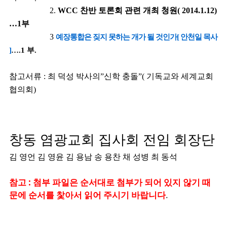
2.
WCC
찬반 토론회 관련 개최 청원
( 2014.1.12)
…1
부
3
예장통합은
짖지
못하는
개가
될
것인가[
안천일
목사
]
….1
부
.
참고서류
:
최 덕성 박사의
”
신학 충돌
”(
기독교와 세계교회
협의회
)
창동 염광교회 집사회 전임 회장단
김 영언
김 영윤
김 용남
송 용찬
채 성병
최 동석
참고 : 첨부 파일은 순서대로 첨부가 되어 있지 않기 때
문에 순서를 찿아서 읽어 주시기 바랍니다
.