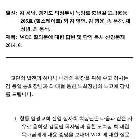
발신
:
김 용남
.
경기도 의정부시 녹양로
62
번길
12. 109
동
206
호
(
힐스테이트
)
외 김 영언
,
김 영윤
,
송 용찬
,
채
성병
,
최 동석
.
제목
: WCC
질의문에 대한 답변 및 담임 목사 신앙문제
2014. 6.
교단의 발전과 하나님 나라의 확장을 위해 수고 하시는
김 동엽 총회장님과
최 태협 용천 노회장님의 노고에 감사
를 드립니다
.
1.
창동 염광교회 전임 집사회 회장단은 다음과 같은 사
유로 총회장 김동엽 목사님과 용천 노회장 최 태협
목사님에게 내용 증명을 보내어
WCC
에 대한 질문