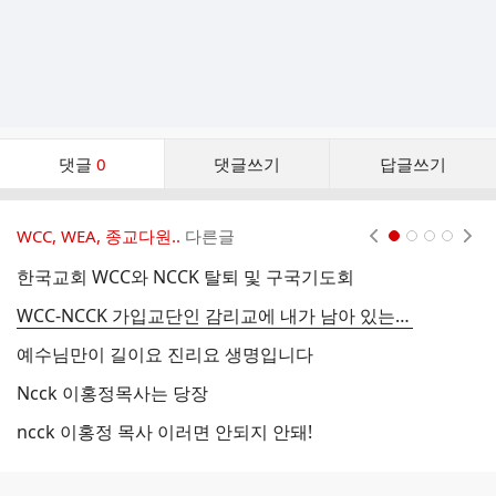
댓
댓글
0
댓글쓰기
답글쓰기
글
댓
글
WCC, WEA, 종교다원..
다른글
현재페이지 1
2
3
4
리
스
한국교회 WCC와 NCCK 탈퇴 및 구국기도회
W
트
WCC-NCCK 가입교단인 감리교에 내가 남아 있는 이유 (김요환 전도사)
예수님만이 길이요 진리요 생명입니다
W
Ncck 이홍정목사는 당장
ncck 이홍정 목사 이러면 안되지 안돼!
w