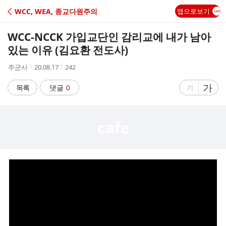
C
WCC, WEA, 종교다원주의
앱으로보기
A
WCC-NCCK 가입교단인 감리교에 내가 남아
F
있는 이유 (김요환 전도사)
작
작
조
주군사
20.08.17
242
E
성
성
회
자
시
수
글
가
글
목록
댓글
0
가
간
자
자
크
크
기
기
크
작
게
게