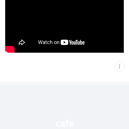
현
재
게
시
글
추
가
기
능
열
기