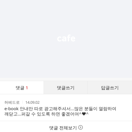
추
가
기
능
열
기
댓
댓글
1
댓글쓰기
답글쓰기
글
댓
작
작
허베드로
14.09.02
글
성
성
e-book 안내만 따로 광고해주셔서...많은 분들이 열람하여
리
자
시
깨닫고...퍼갈 수 있도록 하면 좋겠어여^♥^
스
간
트
댓글 전체보기