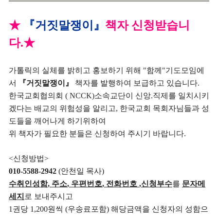
★
『거짓말쟁이』
책자 신청받습니
다.
★
가톨릭의 실체를 밝히고 홍보하기 위해
"
함께
"
기도모임에
서
『거짓말쟁이』
책자를 발행하여 보급하고 있습니다
.
한국교회협의회
( NCCK)
소속교단이 신앙
.
직제를 일치시키
겠다는 배교의 위험성을 알리고
,
한국교회 목회자님들과 성
도들을 깨어나게 하기위하여
위 책자가 필요한 분들은 신청하여 주시기 바랍니다
.
<
신청방법
>
010-5588-2942
(안천일
목사
)
수취인성함
,
주소
,
우편번호
,
전화번호
,
신청부수
를
문자메
세지
로 보내주시고
1
권당
1,200
원씩
(
우송료포함
)
해당금액을 신청자의 성함으