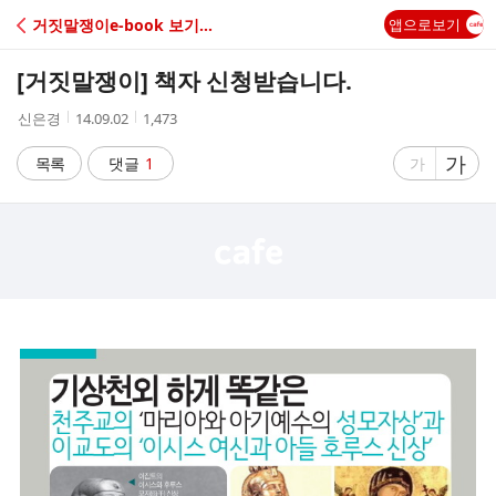
C
거짓말쟁이e-book 보기주문
앱으로보기
A
[거짓말쟁이] 책자 신청받습니다.
F
작
작
조
신은경
14.09.02
1,473
성
성
회
E
자
시
수
글
가
글
목록
댓글
1
가
간
자
자
크
크
기
기
크
작
게
게