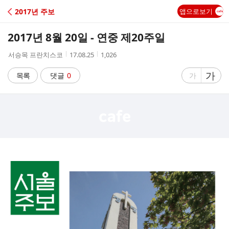
C
2017년 주보
앱으로보기
A
2017년 8월 20일 - 연중 제20주일
F
작
작
조
서승목 프란치스코
17.08.25
1,026
성
성
회
E
자
시
수
글
가
글
목록
댓글
0
가
간
자
자
크
크
기
기
크
작
게
게