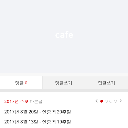
가
기
능
열
기
댓
댓글
0
댓글쓰기
답글쓰기
글
댓
글
2017년 주보
다른글
현재페이지 1
2
3
4
리
스
2017년 8월 20일 - 연중 제20주일
2
트
2017년 8월 13일 - 연중 제19주일
2