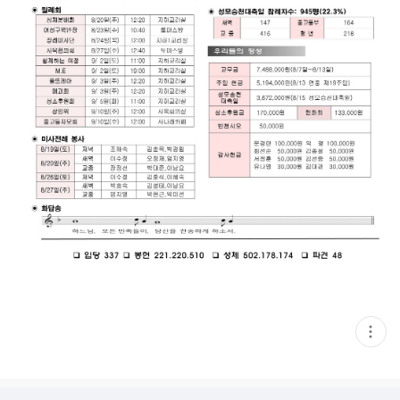
현
재
게
시
글
추