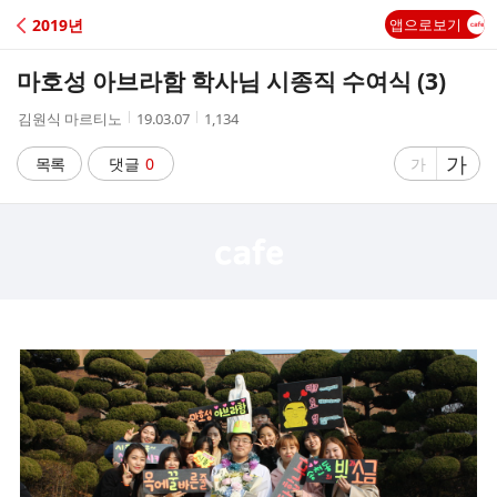
C
2019년
앱으로보기
A
마호성 아브라함 학사님 시종직 수여식 (3)
F
작
작
조
김원식 마르티노
19.03.07
1,134
성
성
회
E
자
시
수
글
가
글
목록
댓글
0
가
간
자
자
크
크
기
기
크
작
게
게