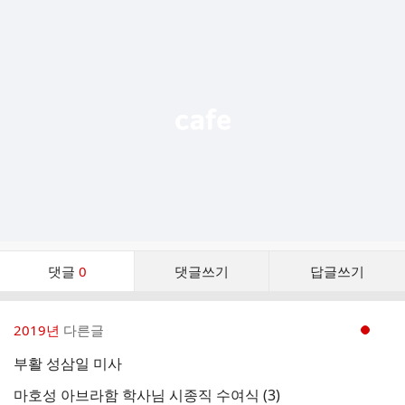
추
가
기
능
열
기
댓
댓글
0
댓글쓰기
답글쓰기
글
댓
글
2019년
다른글
현재페이지 1
리
스
부활 성삼일 미사
트
마호성 아브라함 학사님 시종직 수여식 (3)