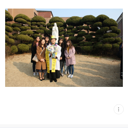
현
재
게
시
글