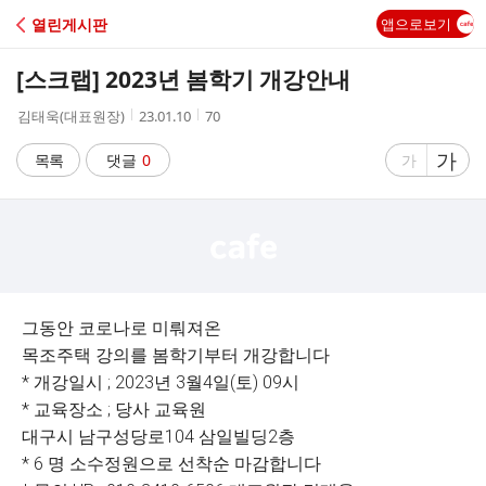
C
열린게시판
앱으로보기
A
[스크랩]
2023년 봄학기 개강안내
F
작
작
조
김태욱(대표원장)
23.01.10
70
성
성
회
E
자
시
수
글
가
글
목록
댓글
0
가
간
자
자
크
크
기
기
크
작
게
게
그동안 코로나로 미뤄져온
목조주택 강의를 봄학기부터 개강합니다
* 개강일시 ; 2023년 3월4일(토) 09시
* 교육장소 ; 당사 교육원
대구시 남구성당로104 삼일빌딩2층
* 6 명 소수정원으로 선착순 마감합니다