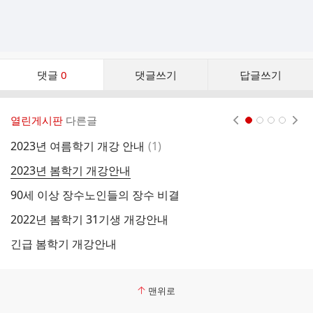
댓
댓글
0
댓글쓰기
답글쓰기
글
댓
글
열린게시판
다른글
현재페이지 1
2
3
4
리
스
댓
2023년 여름학기 개강 안내
(
1
)
청
트
글
2023년 봄학기 개강안내
청
90세 이상 장수노인들의 장수 비결
궁
2022년 봄학기 31기생 개강안내
긴급 봄학기 개강안내
농
맨위로