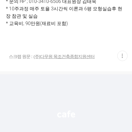
* 문의 HP ; 010-3410-6506 대표원장 김태욱
* 10주과정 매주 토욜 3시간씩 이론과 6평 모형실습후 현
장 참관 및 실습
* 교육비; 90만원(재료비 포함)
현
스크랩 원문 :
(주)다무원 목조건축종합지원센터
재
게
시
글
추
가
기
능
열
기