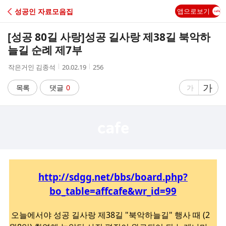
C
성공인 자료모음집
앱으로보기
A
[성공 80길 사랑]
성공 길사랑 제38길 북악하
F
늘길 순례 제7부
작
작
조
작은거인 김종석
20.02.19
256
E
성
성
회
자
시
수
글
가
글
목록
댓글
0
가
간
자
자
크
크
기
기
크
작
게
게
http://sdgg.net/bbs/board.php?
bo_table=affcafe&wr_id=99
오늘에서야 성공 길사랑 제38길 "북악하늘길" 행사 때 (2