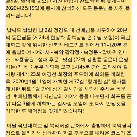
월8일) 촬영해 놓았던 사진 편집이 완료되어 뒤 늦게나마
2020년2월19일에 행사에 참석하신 모든 동문님들 사진 올
려드립니다!
날씨도 쌀쌀한 날 2회 정경모 대 선배님을 비롯하여 20분
의 동문님들 (제24대 한상화 총회장님 손주님 포함)이
국민
대학교 앞에 위치한 신북악 베드민트 장에서 11시20분 경
에 출발하여 - 여래사 - 북악 팔각정 - 숙정문 - 말바위 안내
소 - 와룡공원 - 성대 후문 - 맛집 (22회 강흥룡 동문이 운영
하는) 재동 순두부 식당에 오후 2시45분 경에 도착하여 길
사랑 제4기 23회 이경선 회장의 주도하에 회의를 개최한
후, 2020년1월11일에 개최한 제37길 "청계천 길" 행사를
개최한 뒤로 1달 만에 성공 길사랑을 사랑해 주시는 동문
선, 후배님들께서 지난날의 이야기들을 나누면서 회포를 푼
뒤 다음 3월에 개최하는 길사랑 모임에 또 다시 만날것을
기약한 후 헤어짐을 갖게되었습니다!
이날 국민대학교 앞 북악터널 근처에서 출발하여 북악팔각
정으로 올라가서 성균관 대학교 후문으로 내려온 코스가 조