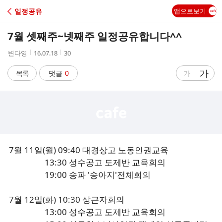
C
일정공유
앱으로보기
A
7월 셋째주~넷째주 일정공유합니다^^
F
작
작
조
변다영
16.07.18
30
성
성
회
E
자
시
수
글
가
글
목록
댓글
0
가
간
자
자
크
크
기
기
크
작
게
게
7월 11일(월) 09:40 대경상고 노동인권교육
13:30 성수공고 도제반 교육회의
19:00 송파 '송아지'전체회의
7월 12일(화) 10:30 상근자회의
13:00 성수공고 도제반 교육회의