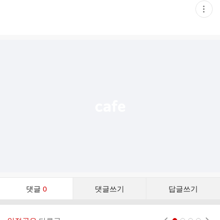
현
재
게
시
글
추
가
기
능
열
기
댓
댓글
0
댓글쓰기
답글쓰기
글
댓
글
현재페이지 1
2
3
4