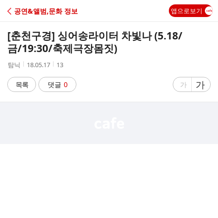
C
공연&앨범,문화 정보
앱으로보기
A
[춘천구경] 싱어송라이터 차빛나 (5.18/
F
금/19:30/축제극장몸짓)
작
작
조
탐닉
18.05.17
13
E
성
성
회
자
시
수
글
가
글
목록
댓글
0
가
간
자
자
크
크
기
기
크
작
게
게