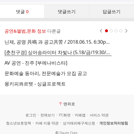
댓
댓글
0
댓글쓰기
답글쓰기
글
댓
글
공연&앨범,문화 정보
다른글
현재페이지 1
2
3
4
리
스
닌제, 공명 共鳴 과 공고共苦 / 2018.06.15. 6:30pm 아하 갤러리
자
트
[춘천구경] 싱어송라이터 차빛나 (5.18/금/19:30/축제극장몸짓)
반
AV 공연 - 진주 [부에나비스타]
문화예술 동아리, 전문예술가 모집 공고
2
몽키피콰르텟 - 싱글프로젝트
맨위로
로그인
전체보기
PC화면
카페앱
서비스 약관
청소년보호정책
카페 이용 약관
상거래피해구제신청
개인정보처리방침
©
Daum Corp.