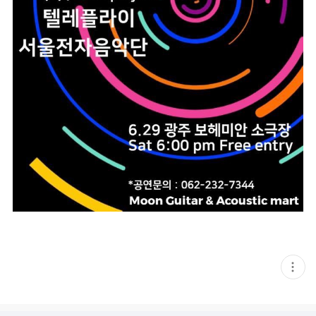
현
재
게
시
글