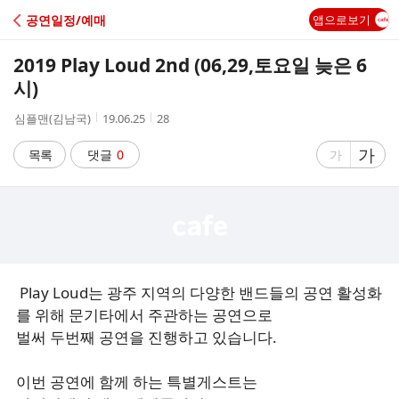
C
공연일정/예매
앱으로보기
A
2019 Play Loud 2nd (06,29,토요일 늦은 6
F
시)
작
작
조
심플맨(김남국)
19.06.25
28
E
성
성
회
자
시
수
글
가
글
목록
댓글
0
가
간
자
자
크
크
기
기
크
작
게
게
Play Loud는 광주 지역의 다양한 밴드들의 공연 활성화
를 위해 문기타에서 주관하는 공연으로
벌써 두번째 공연을 진행하고 있습니다.
이번 공연에 함께 하는 특별게스트는