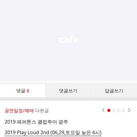
추
가
기
능
열
기
댓
댓글
0
댓글쓰기
답글쓰기
글
댓
글
공연일정/예매
다른글
현재페이지 1
2
3
4
리
스
2019 페퍼톤스 클럽투어 광주
트
2019 Play Loud 2nd (06,29,토요일 늦은 6시)