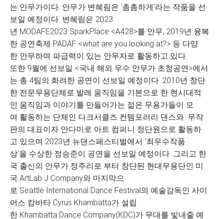
는 안무가이다. 안무가 변혜림은 ‘촘촘하게’라는 작품을 선
보일 예정이다. 변혜림은 2023
년 MODAFE2023 SparkPlace <A428>를 안무, 2019년 융복
한 공연축제 PADAF <what are you looking at?> 등 다양
한 안무하며 파급력이 있는 안무자로 활동하고 있다.
또한 9월에 선보일 <국내 해외 우수 안무가 초청공연>에서
는 총 4팀의 화려한 공연이 선보일 예정이다. 2010년 창단
한 전문무용단체로 발레 움직임을 기본으로 한 현시대적
인 움직임과 이야기를 만들어가는 젊은 무용가들이 모
여 활동하는 단체인 다크서클즈 컨템포러리 댄스와 무작
판의 대표이자 안다미로 아트 컴퍼니 정단원으로 활동하
고 있으며 2023년 뉴댄스페스티벌에서 ‘최우수작품
상’을 수상한 정승준이 공연을 선보일 예정이다. 그리고 한
국 출신의 안무가 정주리로 부터 창단된 현대무용단인 미
국 ArtLab J Company와 마지막으
로 Seattle International Dance Festival의 예술감독인 사이
어스 캄바타 Cyrus Khambatta가 설립
한 Khambatta Dance Company(KDC)가 무대를 빛내줄 예