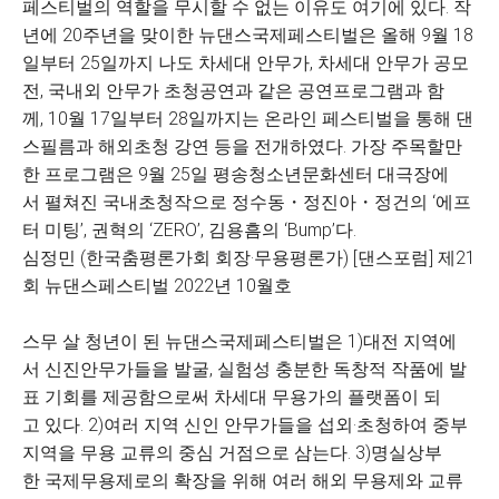
페스티벌의 역할을 무시할 수 없는 이유도 여기에 있다. 작
년에 20주년을 맞이한 뉴댄스국제페스티벌은 올해 9월 18
일부터 25일까지 나도 차세대 안무가, 차세대 안무가 공모
전, 국내외 안무가 초청공연과 같은 공연프로그램과 함
께, 10월 17일부터 28일까지는 온라인 페스티벌을 통해 댄
스필름과 해외초청 강연 등을 전개하였다. 가장 주목할만
한 프로그램은 9월 25일 평송청소년문화센터 대극장에
서 펼쳐진 국내초청작으로 정수동・정진아・정건의 ‘에프
터 미팅’, 권혁의 ‘ZERO’, 김용흠의 ‘Bump’다.
심정민 (한국춤평론가회 회장·무용평론가) [댄스포럼] 제21
회 뉴댄스페스티벌 2022년 10월호
스무 살 청년이 된 뉴댄스국제페스티벌은 1)대전 지역에
서 신진안무가들을 발굴, 실험성 충분한 독창적 작품에 발
표 기회를 제공함으로써 차세대 무용가의 플랫폼이 되
고 있다. 2)여러 지역 신인 안무가들을 섭외·초청하여 중부
지역을 무용 교류의 중심 거점으로 삼는다. 3)명실상부
한 국제무용제로의 확장을 위해 여러 해외 무용제와 교류