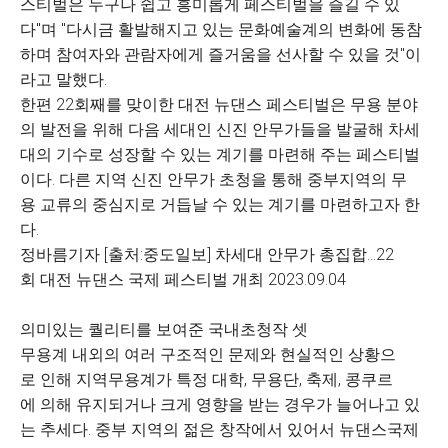
스티벌은 누구나 쉽고 흥미롭게 페스티벌을 즐길 수 있
다"며 "다시금 활발해지고 있는 문화예술계의 변화에 동참
하며 참여자와 관람자에게 즐거움을 선사할 수 있을 것"이
라고 말했다.
한편 22회째를 맞이한 대전 뉴댄스 페스티벌은 무용 분야
의 발전을 위해 다음 세대인 신진 안무가들을 발굴해 차세
대의 기수로 성장할 수 있는 계기를 마련해 주는 페스티벌
이다. 다른 지역 신진 안무가 초청을 통해 중부지역의 무
용 교류의 중심지로 거듭날 수 있는 계기를 마련하고자 한
다.
정바름기자 [출처:중도일보] 차세대 안무가 총집합…22
회 대전 뉴댄스 국제 페스티벌 개최 2023.09.04
의미있는 퀄리티를 보여준 국내초청작 셋
무용계 내외의 여러 구조적인 문제와 현실적인 상황으
로 인해 지역무용계가 특정 대학, 무용단, 축제, 콩쿠르
에 의해 유지되거나 크게 영향을 받는 경우가 늘어나고 있
는 추세다. 중부 지역의 젊은 창작에서 있어서 뉴댄스국제