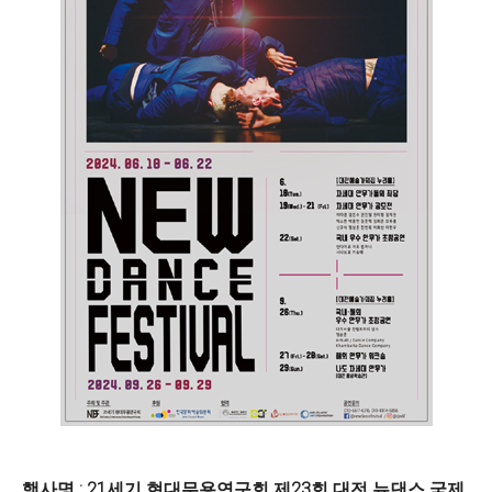
행사명 : 21세기 현대무용연구회 제23회 대전 뉴댄스 국제