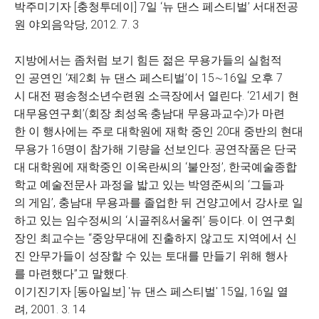
박주미기자 [충청투데이] 7일 ‘뉴 댄스 페스티벌’ 서대전공
원 야외음악당, 2012. 7. 3
지방에서는 좀처럼 보기 힘든 젊은 무용가들의 실험적
인 공연인 ‘제2회 뉴 댄스 페스티벌’이 15∼16일 오후 7
시 대전 평송청소년수련원 소극장에서 열린다. ‘21세기 현
대무용연구회’(회장 최성옥·충남대 무용과교수)가 마련
한 이 행사에는 주로 대학원에 재학 중인 20대 중반의 현대
무용가 16명이 참가해 기량을 선보인다. 공연작품은 단국
대 대학원에 재학중인 이옥란씨의 ‘불안정’, 한국예술종합
학교 예술전문사 과정을 밟고 있는 박영준씨의 ‘그들과
의 게임’, 충남대 무용과를 졸업한 뒤 건양고에서 강사로 일
하고 있는 임수정씨의 ‘시골쥐&서울쥐’ 등이다. 이 연구회
장인 최교수는 “중앙무대에 진출하지 않고도 지역에서 신
진 안무가들이 성장할 수 있는 토대를 만들기 위해 행사
를 마련했다”고 말했다.
이기진기자 [동아일보] '뉴 댄스 페스티벌' 15일, 16일 열
려, 2001. 3. 14