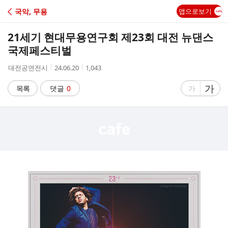
C
국악, 무용
앱으로보기
A
21세기 현대무용연구회 제23회 대전 뉴댄스
F
국제페스티벌
작
작
조
대전공연전시
24.06.20
1,043
E
성
성
회
자
시
수
글
가
글
목록
댓글
0
가
간
자
자
크
크
기
기
크
작
게
게