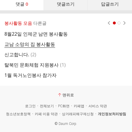
댓
댓글
0
댓글쓰기
답글쓰기
글
댓
글
봉사활동 모음
다른글
현재페이지 1
2
리
스
8월22일 인제군 남면 봉사활동
사
트
교남 소망의 집 봉사활동
교
댓
신고합니다.
(
2
)
글
댓
탈북민 문화체험 지원봉사
(
1
)
글
1월 독거노인봉사 참가자
맨위로
로그인
전체보기
PC화면
카페앱
서비스 약관
청소년보호정책
카페 이용 약관
상거래피해구제신청
개인정보처리방침
©
Daum Corp.