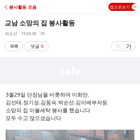
C
봉사활동 모음
앱으로보기
A
교남 소망의 집 봉사활동
F
작
작
조
박순선
15.03.30
35
성
성
회
E
자
시
수
글
가
글
목록
댓글
0
가
간
자
자
크
크
기
기
크
작
게
게
3월29일 단장님을 비롯하여 이희만.
김선태.정기성.김동숙.박순선.김이배부자등
소망의 집 이불세탁 봉사를 했습니다
모두 수고 많으셨습니다