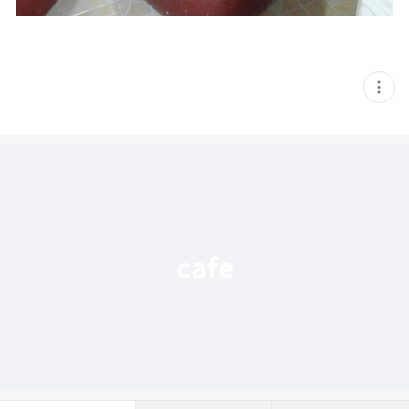
현
재
게
시
글
추
가
기
능
열
기