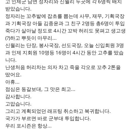
고 인제군 남면 정자리와 신월리 두곳에 각 6명씩 배치
받았습니다.
정자리는 꼬추밭에 잡초를 뽑는데 사무, 재무, 기획국장
과 기획국장 아들 김종윤과 그 친구 2명등 총6명이 투입
죽다가 살아날 정도로 4시간 꼬박 허리도 못펴고 생고생
(?)하고 뿌듯이 마무리...
신월리는 단장, 봉사국장, 선도국장, 오늘 신입회원 3명
과 인제 지회원 10명등 16명이 4시간 동안 고추를 땄습
니다.
난생처음 허리차는 의자 차고 죽을 각오로 꼬추 2톤을
땄어요.
아휴...
점심은 동갈보대, 그 맛은 최고...
감사합니다.
고맙습니다.
그리고 계획되었던 래프팅 취소하고 복귀합니다.
국가가 부르면 바로 군부대 투입합니다.
우리 포시즌은 항상...