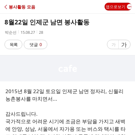
C
봉사활동 모음
앱으로보기
A
8월22일 인제군 남면 봉사활동
F
작
작
조
박순선
15.08.27
28
성
성
회
E
자
시
수
글
가
글
목록
댓글
0
가
간
자
자
크
크
기
기
크
작
게
게
2015년 8월 22일 토요일 인제군 남면 정자리, 신월리
농촌봉사를 마치면서...
감사드립니다.
국가적으로 어려운 시기에 조금은 부담을 가지고 새벽
에 안양, 성남, 서울에서 자가용 또는 버스와 택시를 타