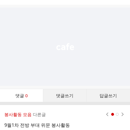
시
글
추
가
기
능
열
기
댓
댓글
0
댓글쓰기
답글쓰기
글
댓
글
봉사활동 모음
다른글
현재페이지 1
2
리
스
9월1차 전방 부대 위문 봉사활동
1
트