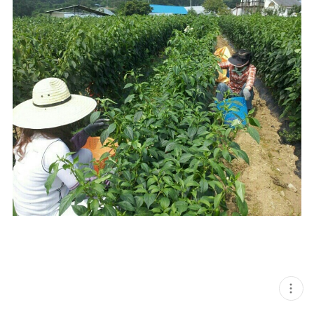
현
재
게