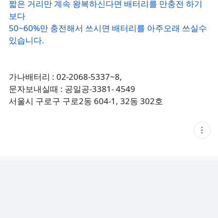
짧은 거리만 계속 왕복하신다면 배터리를 만충전 하기
보다
50~60%만 충전해서 쓰시면 배터리를 아주오래 쓰실수
있습니다.
가나배터리 : 02-2068-5337~8,
문자보내실때 : 공일공-3381- 4549
서울시 구로구 구로2동 604-1, 32동 302호
현
재
게
시
글
추
가
기
능
열
기