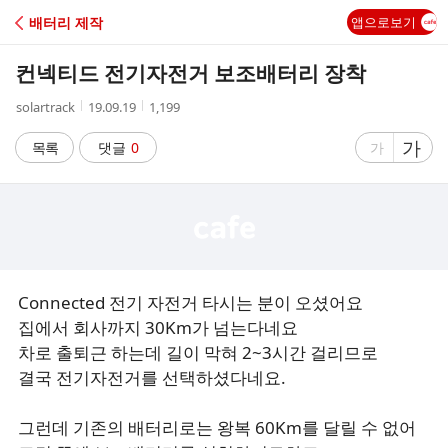
C
배터리 제작
앱으로보기
A
컨넥티드 전기자전거 보조배터리 장착
F
작
작
조
solartrack
19.09.19
1,199
성
성
회
E
자
시
수
글
가
글
목록
댓글
0
가
간
자
자
크
크
기
기
크
작
게
게
Connected 전기 자전거 타시는 분이 오셨어요
집에서 회사까지 30Km가 넘는다네요
차로 출퇴근 하는데 길이 막혀 2~3시간 걸리므로
결국 전기자전거를 선택하셨다네요.
그런데 기존의 배터리로는 왕복 60Km를 달릴 수 없어