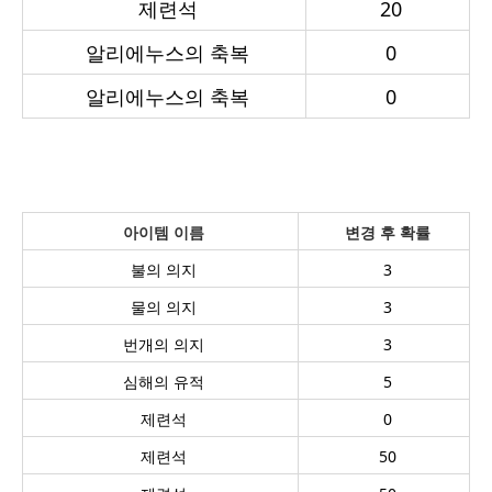
제련석
20
알리에누스의 축복
0
알리에누스의 축복
0
아이템 이름
변경 후 확률
불의 의지
3
물의 의지
3
번개의 의지
3
심해의 유적
5
제련석
0
제련석
50