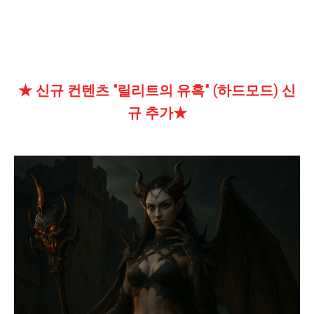
★ 신규 컨텐츠 "릴리트의 유혹" (하드모드) 신
규 추가★