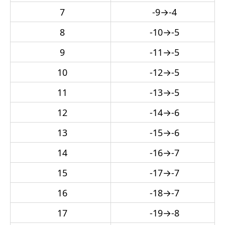
7
-9
→
-4
8
-10
→
-5
9
-11
→
-5
10
-12
→
-5
11
-13
→
-5
12
-14
→
-6
13
-15
→
-6
14
-16
→
-7
15
-17
→
-7
16
-18
→
-7
17
-19
→
-8