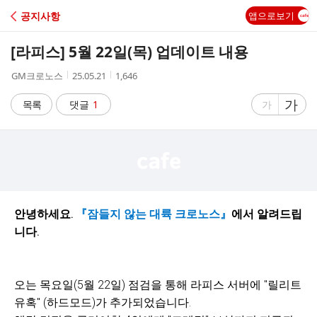
C
공지사항
앱으로보기
A
[라피스] 5월 22일(목) 업데이트 내용
F
작
작
조
GM크로노스
25.05.21
1,646
성
성
회
E
자
시
수
글
가
글
목록
댓글
1
가
간
자
자
크
크
기
기
크
작
게
게
안녕하세요.
『잠들지 않는 대륙 크로노스』
에서 알려드립
니다.
오는 목요일(5월 22일) 점검을 통해 라피스 서버에 "릴리트
유혹" (하드모드)가 추가되었습니다.