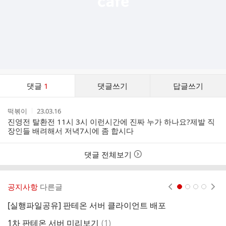
댓
댓글
1
댓글쓰기
답글쓰기
글
댓
작
작
떡볶이
23.03.16
글
성
성
진영전 탈환전 11시 3시 이런시간에 진짜 누가 하나요?제발 직
리
자
시
장인들 배려해서 저녁7시에 좀 합시다
스
간
트
댓글 전체보기
공지사항
다른글
현재페이지 1
2
3
4
[실행파일공유] 판테온 서버 클라이언트 배포
(
댓
1차 판테온 서버 미리보기
(
1
)
(