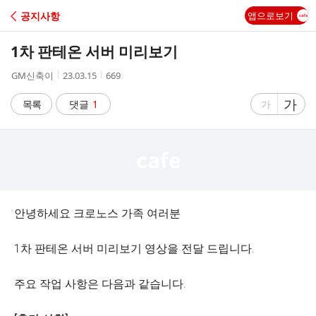
C
공지사항
앱으로보기
A
1차 판테온 서버 미리보기
F
작
작
조
GM신축이
23.03.15
669
성
성
회
E
자
시
수
글
가
글
목록
댓글
1
가
간
자
자
크
크
기
기
크
작
게
게
안녕하세요 크로노스 가족 여러분
1차 판테온 서버 미리보기 영상을 전달 드립니다.
주요 작업 사항은 다음과 같습니다.