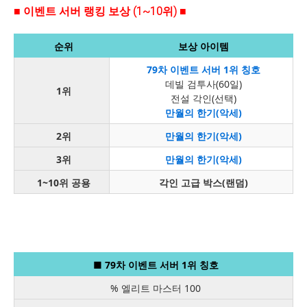
■ 이벤트 서버 랭킹 보상 (1~10위) ■
순위
보상 아이템
79차 이벤트 서버 1위 칭호
데빌 검투사(60일)
1
위
전설 각인(선택)
만월의 한기(악세)
2
위
만월의 한기(악세)
3
위
만월의 한기(악세)
1~10
위 공용
각인 고급 박스(랜덤)
■ 79차 이벤트 서버 1위 칭호
% 엘리트 마스터 100