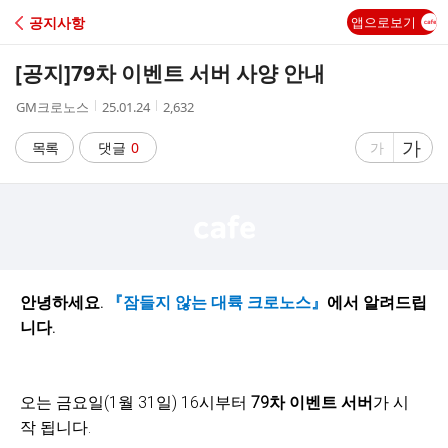
C
공지사항
앱으로보기
A
[공지]79차 이벤트 서버 사양 안내
F
작
작
조
GM크로노스
25.01.24
2,632
성
성
회
E
자
시
수
글
가
글
목록
댓글
0
가
간
자
자
크
크
기
기
크
작
게
게
안녕하세요.
『잠들지 않는 대륙 크로노스』
에서 알려드립
니다.
오는 금요일(1월 31일) 16시부터
79차 이벤트 서버
가 시
작 됩니다.