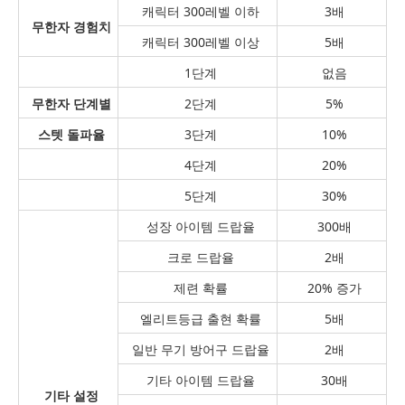
캐릭터 300레벨 이하
3배
무한자 경험치
캐릭터 300레벨 이상
5배
1단계
없음
무한자 단계별
2단계
5%
스텟 돌파율
3단계
10%
4단계
20%
5단계
30%
성장 아이템 드랍율
300배
크로 드랍율
2배
제련 확률
20% 증가
엘리트등급 출현 확률
5배
일반 무기 방어구 드랍율
2배
기타 아이템 드랍율
30배
기타 설정