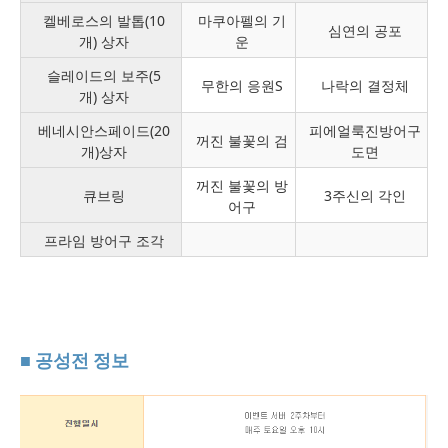
켈베로스의 발톱(10
마쿠아펠의 기
심연의 공포
개) 상자
운
슬레이드의 보주(5
무한의 응원S
나락의 결정체
개) 상자
베네시안스페이드(20
피에얼룩진방어구
꺼진 불꽃의 검
개)상자
도면
꺼진 불꽃의 방
큐브링
3주신의 각인
어구
프라임 방어구 조각
■ 공성전 정보