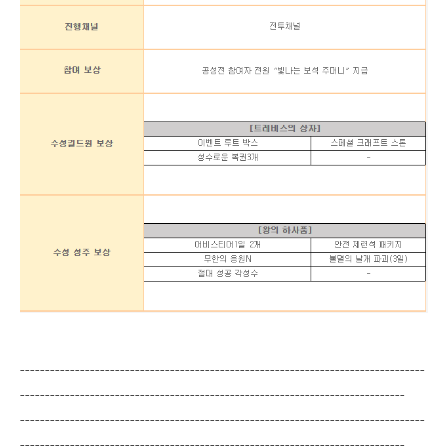
---------------------------------------------------------------------------------
-----------------------------------------------------------------------------
---------------------------------------------------------------------------------
-----------------------------------------------------------------------------