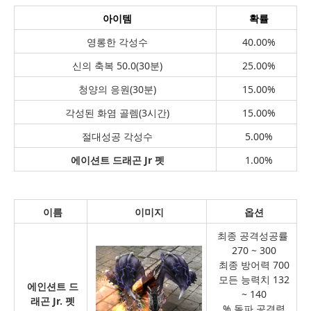
아이템
확률
영롱한 각성수
40.00%
신의 축복 50.0(30분)
25.00%
청양의 응원(30분)
15.00%
각성된 화염 골렘(3시간)
15.00%
절대성공 각성수
5.00%
에이션트 드래곤 Jr 펫
1.00%
이름
이미지
옵션
최종 공격성공률
270 ~ 300
최종 방어력 700
모든 능력치 132
에인션트 드
~ 140
래곤 Jr. 펫
% 돌파 공격력