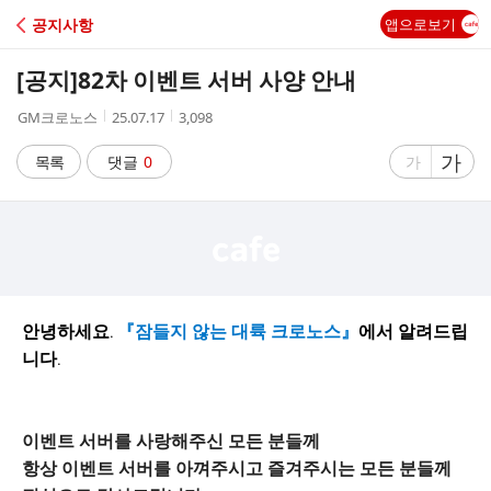
C
공지사항
앱으로보기
A
[공지]82차 이벤트 서버 사양 안내
F
작
작
조
GM크로노스
25.07.17
3,098
성
성
회
E
자
시
수
글
가
글
목록
댓글
0
가
간
자
자
크
크
기
기
크
작
게
게
안녕하세요.
『잠들지 않는 대륙 크로노스』
에서 알려드립
니다.
이벤트 서버를 사랑해주신 모든 분들께
항상 이벤트 서버를 아껴주시고 즐겨주시는 모든 분들께