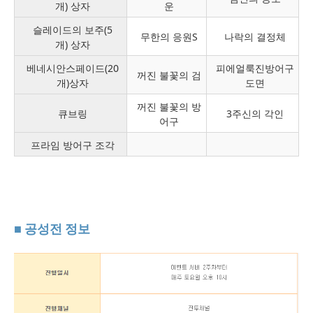
개) 상자
운
슬레이드의 보주(5
무한의 응원S
나락의 결정체
개) 상자
베네시안스페이드(20
피에얼룩진방어구
꺼진 불꽃의 검
개)상자
도면
꺼진 불꽃의 방
큐브링
3주신의 각인
어구
프라임 방어구 조각
■ 공성전 정보