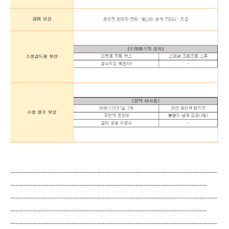
---------------------------------------------------------------------------------
-----------------------------------------------------------------------------
---------------------------------------------------------------------------------
-----------------------------------------------------------------------------
---------------------------------------------------------------------------------