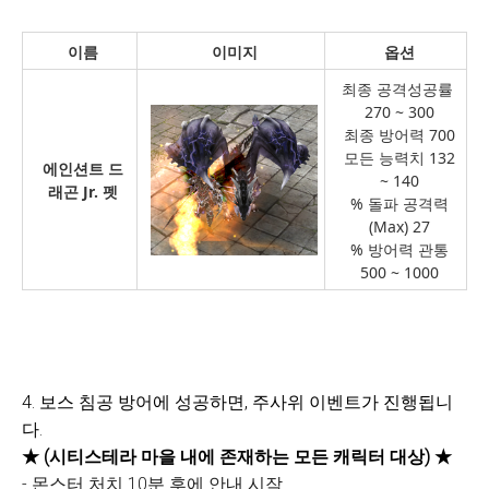
이름
이미지
옵션
최종 공격성공률
270 ~ 300
최종 방어력 700
모든 능력치 132
에인션트 드
~ 140
래곤 Jr. 펫
% 돌파 공격력
(Max) 27
% 방어력 관통
500 ~ 1000
4. 보스 침공 방어에 성공하면, 주사위 이벤트가 진행됩니
다.
★ (시티스테라 마을 내에 존재하는 모든 캐릭터 대상)
★
- 몬스터 처치 10분 후에 안내 시작