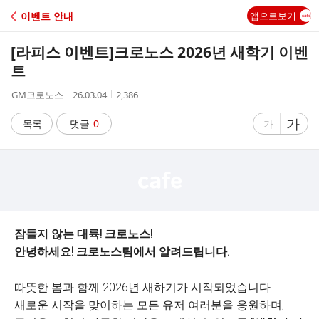
C
이벤트 안내
앱으로보기
A
[라피스 이벤트]크로노스 2026년 새학기 이벤
F
트
작
작
조
GM크로노스
26.03.04
2,386
E
성
성
회
자
시
수
글
가
글
목록
댓글
0
가
간
자
자
크
크
기
기
크
작
게
게
잠들지 않는 대륙! 크로노스!
안녕하세요! 크로노스팀에서 알려드립니다.
따뜻한 봄과 함께 2026년 새하기가 시작되었습니다.
새로운 시작을 맞이하는 모든 유저 여러분을 응원하며,