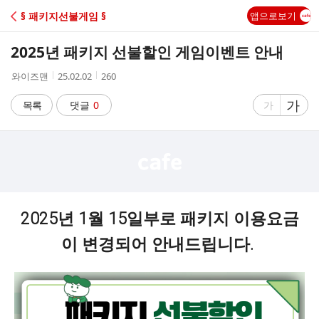
C
§ 패키지선불게임 §
앱으로보기
A
2025년 패키지 선불할인 게임이벤트 안내
F
작
작
조
와이즈맨
25.02.02
260
성
성
회
E
자
시
수
글
가
글
목록
댓글
0
가
간
자
자
크
크
기
기
크
작
게
게
2025년 1월 15일부로 패키지 이용요금
이 변경되어 안내드립니다.