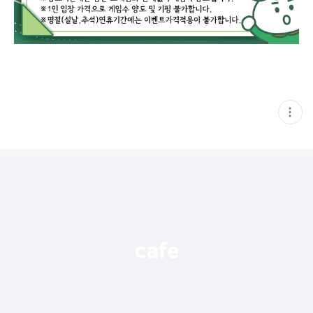
현
재
게
시
글
추
가
기
능
열
기