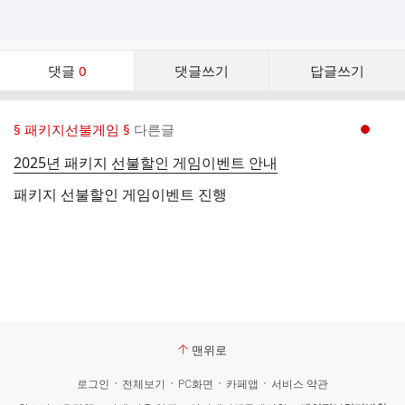
댓
댓글
0
댓글쓰기
답글쓰기
글
댓
글
§ 패키지선불게임 §
다른글
현재페이지 1
리
스
2025년 패키지 선불할인 게임이벤트 안내
트
패키지 선불할인 게임이벤트 진행
맨위로
로그인
전체보기
PC화면
카페앱
서비스 약관