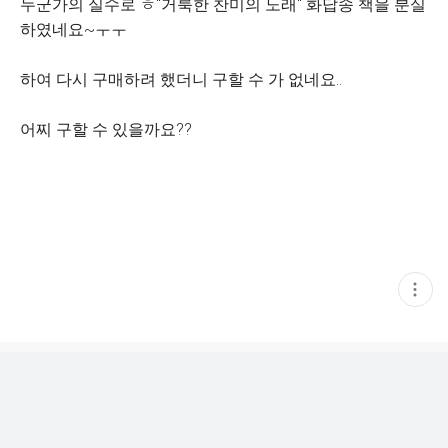
누군가의 실수로 ㅎ"거룩한 찬미의 노래" 화답송 책을 분실
하였네요~ㅜㅜ
하여 다시 구매하려 했더니 구할 수 가 없네요..
어찌 구할 수 있을까요??
현
재
게
시
글
추
가
기
능
열
기