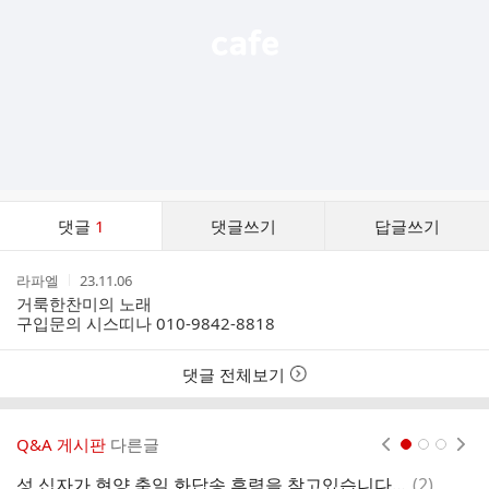
댓
댓글
1
댓글쓰기
답글쓰기
글
댓
작
작
라파엘
23.11.06
글
성
성
거룩한찬미의 노래
리
자
시
구입문의 시스띠나 010-9842-8818
스
간
트
댓글 전체보기
Q&A 게시판
다른글
현재페이지 1
2
3
댓
성 십자가 현양 축일 화답송 후렴을 찾고있습니다ㅠㅠ
(
2
)