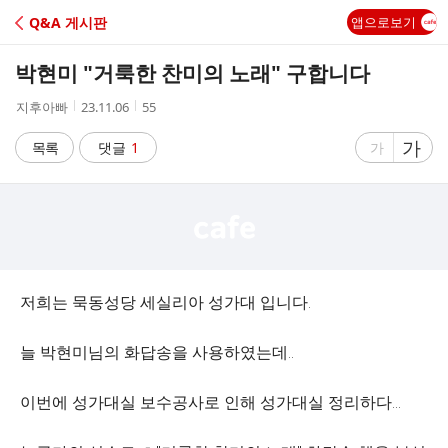
C
Q&A 게시판
앱으로보기
A
박현미 "거룩한 찬미의 노래" 구합니다
F
작
작
조
지후아빠
23.11.06
55
성
성
회
E
자
시
수
글
가
글
목록
댓글
1
가
간
자
자
크
크
기
기
크
작
게
게
저희는 묵동성당 세실리아 성가대 입니다.
늘 박현미님의 화답송을 사용하였는데..
이번에 성가대실 보수공사로 인해 성가대실 정리하다...