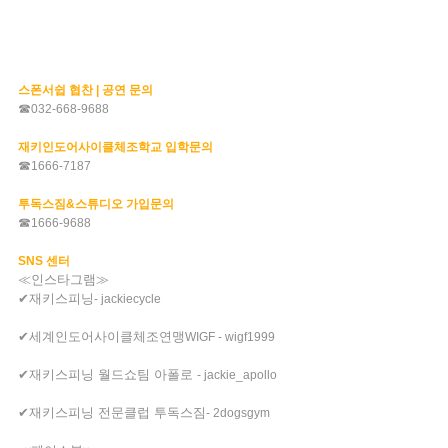
스폰서쉽 협찬
|
공연 문의
☎
032-668-9688
재키인도어사이클체조학교 입학문의
☎
1666-7187
투독스짐
&
스튜디오 가입문의
☎
1666-9688
SNS
센터
≪인스타그램≫
✔재키스피닝
- jackiecycle
✔세계인도어사이클체조연맹
WIGF - wigf1999
✔재키스피닝 월드쇼팀 아폴로
- jackie_apollo
✔재키스피닝 전문클럽 투독스짐
- 2dogsgym