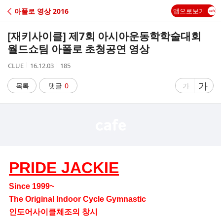
C
아폴로 영상 2016
앱으로보기
A
[재키사이클] 제7회 아시아운동학학술대회
F
월드쇼팀 아폴로 초청공연 영상
작
작
조
CLUE
16.12.03
185
E
성
성
회
자
시
수
글
가
글
목록
댓글
0
가
간
자
자
크
크
기
기
크
작
게
게
PRIDE JACKIE
Since 1999~
The Original Indoor Cycle Gymnastic
인도어사이클체조의 창시