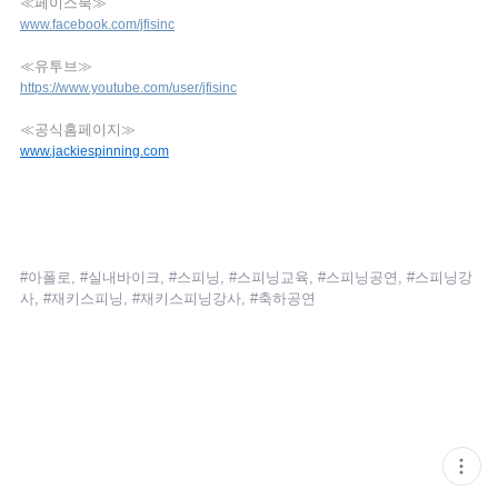
≪페이스북≫
www.facebook.com/jfisinc
≪유투브≫
https://www.youtube.com/user/jfisinc
≪공식홈페이지≫
www.jackiespinning.com
#아폴로, #실내바이크, #스피닝, #스피닝교육, #스피닝공연, #스피닝강
사, #재키스피닝, #재키스피닝강사, #축하공연
현
재