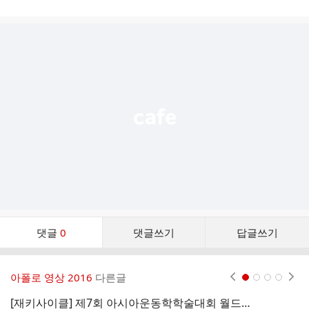
게
시
글
추
가
기
능
열
기
댓
댓글
0
댓글쓰기
답글쓰기
글
댓
글
아폴로 영상 2016
다른글
현재페이지 1
2
3
4
리
스
[재키사이클] 제7회 아시아운동학학술대회 월드쇼팀 아폴로 초청공연 영상