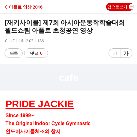
C
아폴로 영상 2016
앱으로보기
A
[재키사이클] 제7회 아시아운동학학술대회
F
월드쇼팀 아폴로 초청공연 영상
작
작
조
CLUE
16.12.03
186
E
성
성
회
자
시
수
글
가
글
목록
댓글
0
가
간
자
자
크
크
기
기
크
작
게
게
PRIDE JACKIE
Since 1999~
The Original Indoor Cycle Gymnastic
인도어사이클체조의 창시