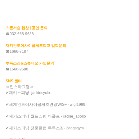
스폰서쉽 협찬
|
공연 문의
☎
032-668-9688
재키인도어사이클체조학교 입학문의
☎
1666-7187
투독스짐
&
스튜디오 가입문의
☎
1666-9688
SNS
센터
≪인스타그램≫
✔재키스피닝
- jackiecycle
✔세계인도어사이클체조연맹
WIGF - wigf1999
✔재키스피닝 월드쇼팀 아폴로
- jackie_apollo
✔재키스피닝 전문클럽 투독스짐
- 2dogsgym