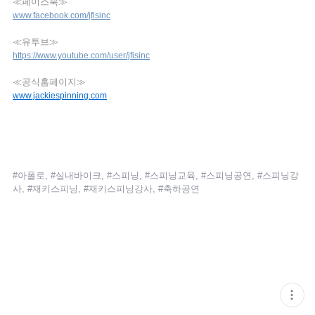
≪페이스북≫
www.facebook.com/jfisinc
≪유투브≫
https://www.youtube.com/user/jfisinc
≪공식홈페이지≫
www.jackiespinning.com
#아폴로, #실내바이크, #스피닝, #스피닝교육, #스피닝공연, #스피닝강
사, #재키스피닝, #재키스피닝강사, #축하공연
현
재