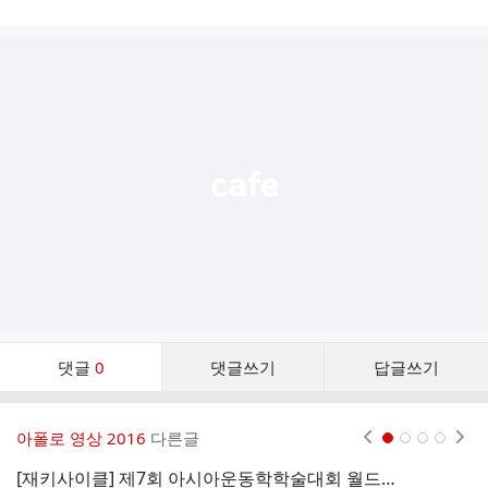
게
시
글
추
가
기
능
열
기
댓
댓글
0
댓글쓰기
답글쓰기
글
댓
글
아폴로 영상 2016
다른글
현재페이지 1
2
3
4
리
스
[재키사이클] 제7회 아시아운동학학술대회 월드쇼팀 아폴로 초청공연 영상