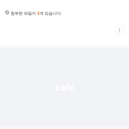
첨부된 파일이
3
개 있습니다.
현
재
게
시
글
추
가
기
능
열
기