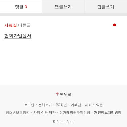
댓
댓글
0
댓글쓰기
답글쓰기
글
댓
글
자료실
다른글
현재페이지 1
리
스
협회가입원서
트
맨위로
로그인
전체보기
PC화면
카페앱
서비스 약관
청소년보호정책
카페 이용 약관
상거래피해구제신청
개인정보처리방침
©
Daum Corp.