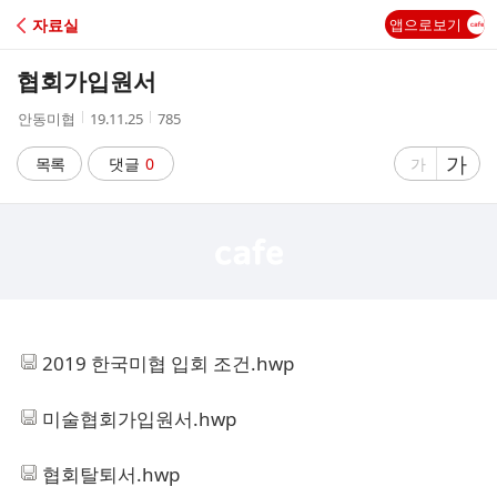
C
자료실
앱으로보기
A
협회가입원서
F
작
작
조
안동미협
19.11.25
785
성
성
회
E
자
시
수
글
가
글
목록
댓글
0
가
간
자
자
크
크
기
기
크
작
게
게
2019 한국미협 입회 조건.hwp
미술협회가입원서.hwp
협회탈퇴서.hwp