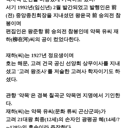
서기 1992년(임신년) 2월 발간되었고 발행인은 前
(전) 중앙종친회장을 지내셨던 왕윤국 前 숭의전 참
봉이며
편집인은 왕준항 前 숭의전 참봉인데 약목 유씨 재
하(柳在河)씨의 공이 컸었다한다.
재하(씨)는 1927년 정묘생이며
호는 해문, 고려 건국 공신 선양회 상무이사를 지내
셨고 '고려 왕조사'를 저술한 고려사 학자이기도 하
셨다.
관향 '약목'은 경북 칠곡군 약목면 지명에서 기인한
다.
재하(씨)는
약목 유씨(문화 류씨 곤산군파)가
고려 21대왕 희종(12세)의 손자인 광평공 혜(14세/?
∼1285)의 후손이라 주장한다