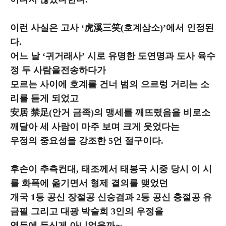
이런 사실은 고사 ‘虎溪三笑(호계삼소)’에서 인정된
다.
어느 날 ‘귀거래사’ 시로 유명한 도연명과 도사 육수
정 두 사람을전송하다가
모르는 사이에 호계를 건너 범의 으르렁 거리는 소
리를 듣게 되었고
安居 禁足(안거 금족)의 맹세를 깨뜨렸음을 비로소
깨달아 세 사람이 마주 보며 크게 웃었다는
우정의 중요성을 강조한 5언 절구이다.
후손이 추측컨대, 태조께서 태봉국 시중 당시 이 시
를 화폭에 옮기면서 형제 결의를 맺었던
개국 1등 공신 장절공 신숭겸과 2등 공신 충절공 유
금필 그리고 대광 박술희 3인의 우정을
염두에 두신게 아니었을까∼.