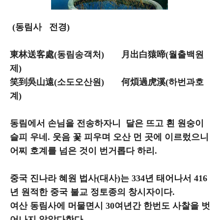
(동림사 전경)
東林送客處(동림송객처) 月出白猿啼(월출백원
제)
笑到吳山遠(소도오산원) 何煩過虎溪(하번과호
계)
동림에서 손님을 전송하자니 달은 뜨고 흰 원숭이
슬피 우네. 웃음 꽃 피우며 오산 먼 곳에 이르렀으니
어찌 호계를 넘은 것이 번거롭다 하리.
중국 진나라 혜원 법사(대사)는 334년 태어나서 416
년 원적한 중국 불교 정토종의 창시자이다.
여산 동림사에 머물면시 30여년간 한번도 사찰을 벗
어나지 않았다한다.