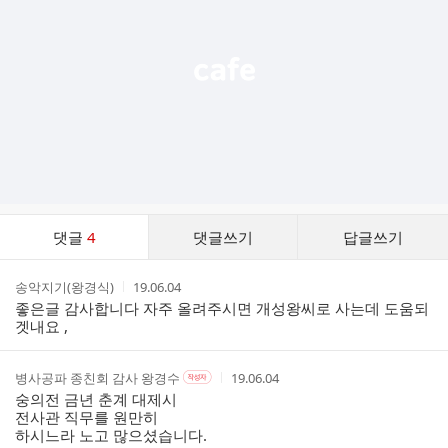
열
기
댓
댓글
4
댓글쓰기
답글쓰기
글
댓
작
작
송악지기(왕경식)
19.06.04
글
성
성
좋은글 감사합니다 자주 올려주시면 개성왕씨로 사는데 도움되
리
자
시
겟내요 ,
스
간
트
작
작
작
병사공파 종친회 감사 왕경수
19.06.04
작
성
성
성
성
숭의전 금년 춘계 대제시
자
자
시
자
전사관 직무를 원만히
본
간
하시느라 노고 많으셨습니다.
인