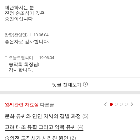
여
제관하시는 분
부
진정 숭조심이 깊은
종친이십니다.
작
작
왕짱(왕영민)
19.06.04
성
성
좋은자료 감사합니다.
자
시
간
작
작
오늘도열씨미
19.06.04
성
성
송악회 회장님!
자
시
감사합니다.
간
댓글 전체보기
왕씨관련 자료실
다른글
현재페이지 1
2
3
4
댓
문화 류씨와 연안 차씨의 결별 과정
(
5
)
글
댓
고려 태조 유필 그리고 약목 유씨
(
4
)
개
글
댓
숭의전 고직사가 사라진 원인
(
2
)
♥