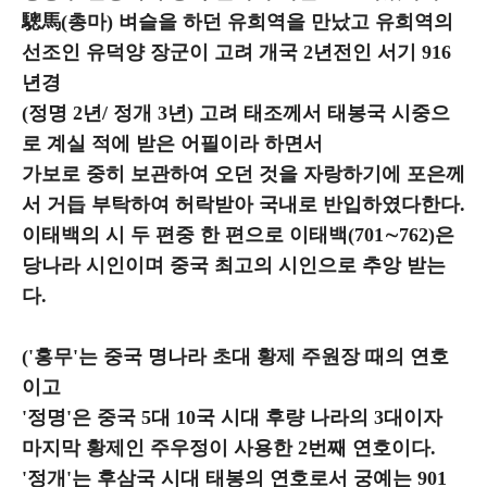
驄馬(총마) 벼슬을 하던 유희역을 만났고 유희역의
선조인 유덕양 장군이 고려 개국 2년전인 서기 916
년경
(정명 2년/ 정개 3년) 고려 태조께서 태봉국 시중으
로 계실 적에 받은 어필이라 하면서
가보로 중히 보관하여 오던 것을 자랑하기에 포은께
서 거듭 부탁하여 허락받아 국내로 반입하였다한다.
이태백의 시 두 편중 한 편으로 이태백(701∼762)은
당나라 시인이며 중국 최고의 시인으로 추앙 받는
다.
('홍무'는 중국 명나라 초대 황제 주원장 때의 연호
이고
'정명'은 중국 5대 10국 시대 후량 나라의 3대이자
마지막 황제인 주우정이 사용한 2번째 연호이다.
'정개'는 후삼국 시대 태봉의 연호로서 궁예는 901