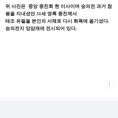
위 사진은 중앙 종친회 현 이사이며 숭의전 과거 참
봉을 지내셨던 31세 영록 종친께서
태조 유필을 본인의 서체로 다시 화폭에 옮기셨다.
숭의전지 앙암재에 전시되어 있다.
현
재
게
시
글
추
가
기
능