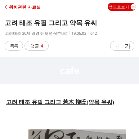
C
왕씨관련 자료실
앱으로보기
A
고려 태조 유필 그리고 약목 유씨
F
작
작
조
고려태조 30세 왕경수(보명-왕한도)
19.06.03
642
성
성
회
E
자
시
수
글
가
글
목록
댓글
4
가
간
자
자
크
크
기
기
크
작
게
게
고려 태조 유필 그리고 若木 柳氏(약목 유씨)