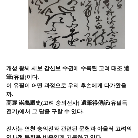
개성 왕씨 세보 갑신보 수권에 수록된 고려 태조 遺
筆(유필)이다.
이 유필이 어떤 과정으로 우리 후손에게 다가왔을
까.
高麗 崇義殿史(고려 숭의전사) 遺筆得傳記(유필득
전기)에서 그 답을 구할 수 있다.
전사는 연천 숭의전과 관련된 문헌과 아울러 고려의
역사적 문헌을 비중있게 기록하고 있다.