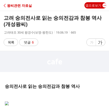
C
왕씨관련 자료실
앱으로보기
A
고려 숭의전사로 읽는 숭의전감과 참봉 역사
F
(개성왕씨)
작
작
조
고려태조 30세 왕경수(보명-왕한도)
19.06.19
665
E
성
성
회
자
시
수
글
가
글
목록
댓글
6
가
간
자
자
크
크
기
기
크
작
게
게
숭의전사로 읽는 숭의전감과 참봉 역사