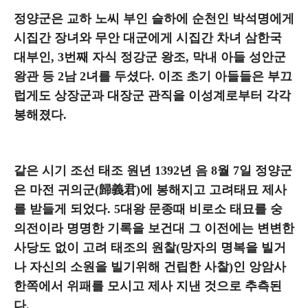
정양군은 교하 노씨 부인 슬하에 순천인 박석명에게
시집간 장녀와 무안 대군에게 시집간 차녀 삼한국
대부인, 3번째 자식 정강군 왕조, 막내 아들 성안군
왕관 등 2남 2녀를 두셨다. 이조 초기 아들들은 부끄
럽게도 상장군과 대장군 관직을 이성계로부터 각각
봉해졌다.
같은 시기 조선 태조 원년 1392년 음 8월 7일 정양군
은 마전 귀의군(歸義君)에 봉해지고 고려태묘 제사
를 받들게 되었다. 5대왕 문종때 비로소 태묘를 숭
의전이라 명명한 기록을 보건대 그 이전에는 변변한
사당도 없이 고려 태조의 원찰(망자의 명복을 빌거
나 자신의 소원을 빌기위해 건립한 사찰)인 앙암사
한쪽에서 위패를 모시고 제사 지낸 것으로 추측된
다.