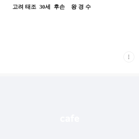
고려 태조 30세 후손 왕 경 수
현
재
게
시
글
추
가
기
능
열
기