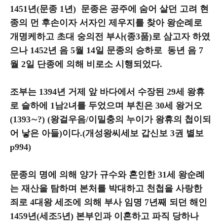
1451년(문종 1년) 문종은 공주에 숨어 살던 고려 현
종의 먼 후손이자 서자인 제우지를 찾아 왕순례로
개명케하고 초대 숭의전 부사(종3품)로 삼고자 하였
으나 1452년 음 5월 14일 문종의 승하로 동년 음 7
월 2일 단종에 의해 비로소 시행되었다.
조부는 1394년 거제 앞 바다에서 수장된 29세 왕휴
로 슬하에 1남2녀를 두었으며 부친은 30세 왕거오
(1393∼?) (왕걸우음/이밀충의 누이가 왕휴의 첩이되
어 낳은 아들)이다.(개성왕씨세보 갑신보 3권 별보
p994)
문종의 명에 의해 양가 규수와 혼인한 31세 왕순례
는 재산을 탐하며 본처를 박대하고 천첩을 사랑한
죄로 4대왕 세조에 의해 부사 임명 7년째 되던 해인
1459년(세조5년) 본부인과 이혼하고 파직 당하나