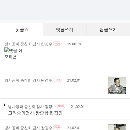
댓
댓글
6
댓글쓰기
답글쓰기
글
댓
작
작
작
병사공파 종친회 감사 왕경수
19.06.19
작
글
성
성
성
성
리
자
자
시
자
스
본
간
인
트
여
부
작
작
작
병사공파 종친회 감사 왕경수
21.02.01
작
성
성
성
성
자
자
시
자
본
간
인
여
작
작
작
병사공파 종친회 감사 왕경수
21.02.01
작
부
성
성
성
성
고려숭의전사 왕준항 편집인
자
자
시
자
본
간
인
작
작
작
병사공파 종친회 감사 왕경수
21.02.01
작
여