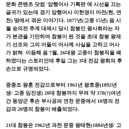
문화 콘텐츠 닷컴 '암행어사 기록편'에 시선을 끄는
글귀가 있는데 경기 암행어사 이헌영이 마전(현, 연
천) 땅에서 겪은 이야기다. 1877년(고종 15년) 음 시
월 숭의전 추계 대제시 당시 참봉인 왕사희라는 자
가 본관을 기만하여 참봉이 된 것을 초대 참봉 왕재
기 선조와 그의 아들이 어사께 사실을 고하고 어사
가 밝혀 이듬해 음 7월, 26대왕 고종이 참봉직을 폐
하였다는 스토리인데 후일 그는 3대 전감 왕희의 후
손으로 규명되었다.
중종조 왕훈 전감으로부터 1961년 왕호종(1892년
생/ 고종 임진생) 20대 참봉까지 무려 약 370(?)여년
간 동양군 후손 부사공파 연천 문중에서 10명의 전
감과 20명의 참봉이 배출되었다.
21대 참봉은 1962년 과천 문중 왕태현(1884년생/ 고