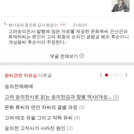
성
성
성
성
부
자
자
시
자
본
간
인
여
작
작
작
병사공파 종친회 감사 왕경수
21.02.01
작
부
성
성
성
성
고려숭의전사 발행에 많은 자료를 제공한 문화류씨 곤산군파
자
자
시
자
류재하씨는 본인이 고려 희종의 손자인 광평공 혜의 후손이니
본
간
개성왕씨 후손이라 주장한다.
인
여
부
댓글 전체보기
왕씨관련 자료실
다른글
현재페이지 1
2
3
4
숭의전제례에
의
댓
고려 숭의전사로 읽는 숭의전감과 참봉 역사(개성왕씨)
(
6
)
박
글
댓
문화 류씨와 연안 차씨의 결별 과정
(
5
)
글
댓
고려 태조 유필 그리고 약목 유씨
(
4
)
개
글
댓
숭의전 고직사가 사라진 원인
(
2
)
♥
글