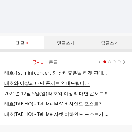
댓
댓글
0
댓글쓰기
답글쓰기
글
댓
글
공지..
다른글
현재페이지 1
2
3
4
리
스
태호-1st mini concert 와 상태좋은날 티켓 판매가 시작되었습니다
트
태호와 이상의 대면 콘서트 안내드립니다.
2021년 12월 5일(일) 태호와 이상의 대면 콘서트 !!
태
태호(TAE HO) - Tell Me M/V 비하인드 포스트가 공개 되었습니다!
태호(TAE HO) - Tell Me 자켓 비하인드 포스트가 공개 되었습니다!
T