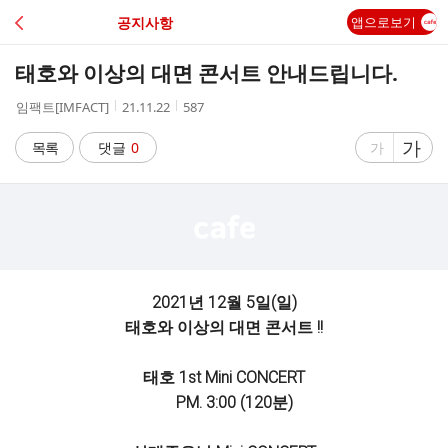
C
공지사항
앱으로보기
A
태호와 이상의 대면 콘서트 안내드립니다.
F
작
작
조
임팩트[IMFACT]
21.11.22
587
성
성
회
E
자
시
수
글
가
글
목록
댓글
0
가
간
자
자
크
크
기
기
크
작
게
게
2021년 12월 5일(일)
태호와 이상의 대면 콘서트 !!
태호 1st Mini CONCERT
PM. 3:00 (120분)