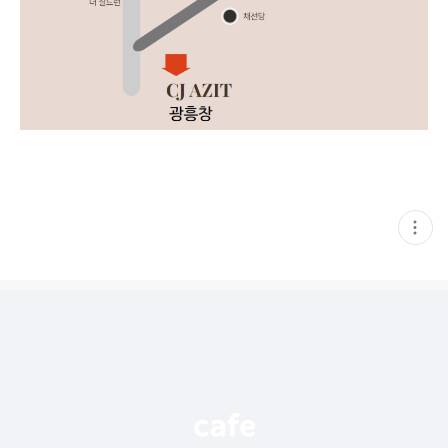
현
재
게
시
글
추
가
기
능
열
기