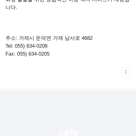
니다.
주소: 거제시 둔덕면 거제 남서로 4682
Tel: 055) 634-0208
Fax: 055) 634-0205
현
재
게
시
글
추
가
기
능
열
기