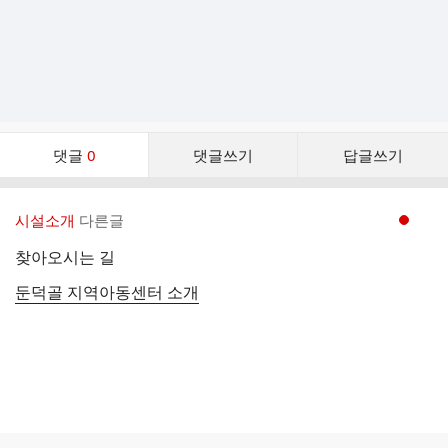
댓
댓글
0
댓글쓰기
답글쓰기
글
댓
글
시설소개
다른글
현재페이지 1
리
스
찾아오시는 길
트
둔덕골 지역아동센터 소개