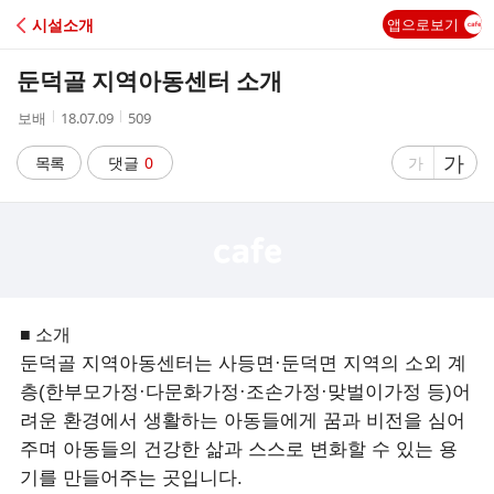
C
시설소개
앱으로보기
A
둔덕골 지역아동센터 소개
F
작
작
조
보배
18.07.09
509
성
성
회
E
자
시
수
글
가
글
목록
댓글
0
가
간
자
자
크
크
기
기
크
작
게
게
■ 소개
둔덕골 지역아동센터는 사등면·둔덕면 지역의 소외 계
층(한부모가정·다문화가정·조손가정·맞벌이가정 등)어
려운 환경에서 생활하는 아동들에게 꿈과 비전을 심어
주며 아동들의 건강한 삶과 스스로 변화할 수 있는 용
기를 만들어주는 곳입니다.