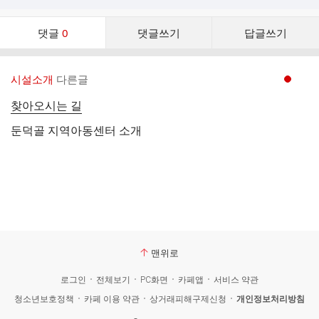
댓
댓글
0
댓글쓰기
답글쓰기
글
댓
글
시설소개
다른글
현재페이지 1
리
스
찾아오시는 길
트
둔덕골 지역아동센터 소개
맨위로
로그인
전체보기
PC화면
카페앱
서비스 약관
청소년보호정책
카페 이용 약관
상거래피해구제신청
개인정보처리방침