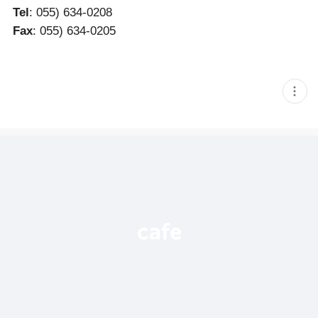
Tel
: 055) 634-0208
Fax
: 055) 634-0205
현
재
게
시
글
추
가
기
능
열
기