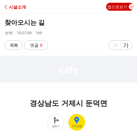
C
시설소개
앱으로보기
A
찾아오시는 길
F
작
작
조
보배
18.07.09
169
성
성
회
E
자
시
수
글
가
글
목록
댓글
0
가
간
자
자
크
크
기
기
크
작
게
게
경상남도 거제시 둔덕면