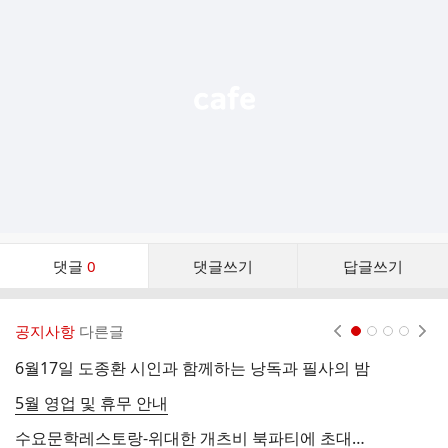
기
능
열
기
댓
댓글
0
댓글쓰기
답글쓰기
글
댓
글
공지사항
다른글
현재페이지 1
2
3
4
리
스
6월17일 도종환 시인과 함께하는 낭독과 필사의 밤
2
트
5월 영업 및 휴무 안내
수요문학레스토랑-위대한 개츠비 북파티에 초대합니다
1