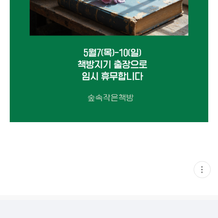
현
재
게
시
글
추
가