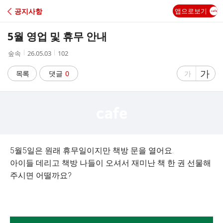
C
공지사항
앱으로보기
A
5월 영업 및 휴무 안내
F
작
작
조
숲속
26.05.03
102
성
성
회
E
자
시
수
글
가
글
목록
댓글
0
가
간
자
자
크
크
기
기
크
작
게
게
5월5일은 원래 휴무일이지만 책방 문을 열어요.
아이들 데리고 책방 나들이 오셔서 재미난 책 한 권 선물해
주시면 어떨까요?