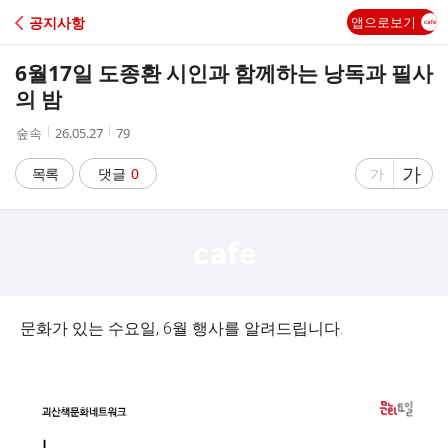
C
공지사항
앱으로보기
A
6월17일 도종환 시인과 함께하는 낭독과 필사
F
의 밤
작
작
조
숲속
26.05.27
79
E
성
성
회
자
시
수
글
가
글
목록
댓글
0
가
간
자
자
크
크
기
기
크
작
게
게
문화가 있는 수요일, 6월 행사를 알려드립니다.