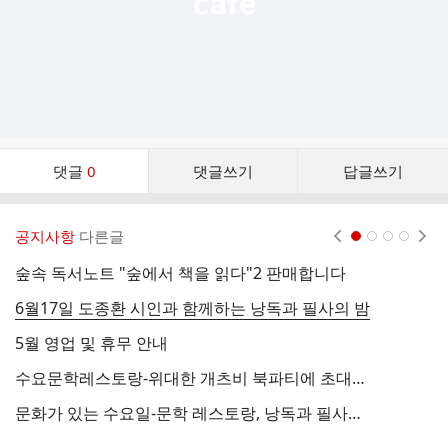
댓
댓글
0
댓글쓰기
답글쓰기
글
댓
글
공지사항
다른글
현재페이지 1
2
3
4
리
스
숲속 독서노트 "숲에서 책을 읽다"2 판매합니다
시
트
6월17일 도종환 시인과 함께하는 낭독과 필사의 밤
2
5월 영업 및 휴무 안내
수요문학레스토랑-위대한 개츠비 북파티에 초대합니다
1
문화가 있는 수요일-문학 레스토랑, 낭독과 필사의 밤
2