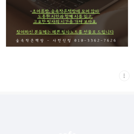
현
재
게
시
글
추
가
기
능
열
기