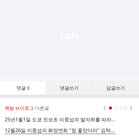
가
기
능
열
기
댓
댓글
0
댓글쓰기
답글쓰기
글
댓
글
책방 브이로그
다른글
현재페이지 1
2
3
4
리
스
25년1월1일 도쿄 진보초 이중섭의 발자취를 따라간 여행
트
12월26일 이중섭의 화양연화 "참 좋았더라" 김탁환 작가 송년 북토크