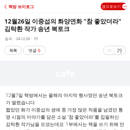
C
책방 브이로그
앱으로보기
A
12월26일 이중섭의 화양연화 "참 좋았더라"
F
김탁환 작가 송년 북토크
작
작
조
숲속
24.12.26
75
E
성
성
회
자
시
수
글
가
글
목록
댓글
0
가
간
자
자
크
크
기
기
크
작
게
게
12월7일 책방에서는 올해의 마지막 행사였던 송년 북토크
가 열렸습니다.
짧았던 화가 이중섭의 생애 중 가장 많은 작품을 남겼던 통
영 시절의 이야기를 담은 소설 "참 좋았더라"를 집필하신
김탁환 작가님을 모셨는데요. 1부에서는 책을 쓰기 위해 만