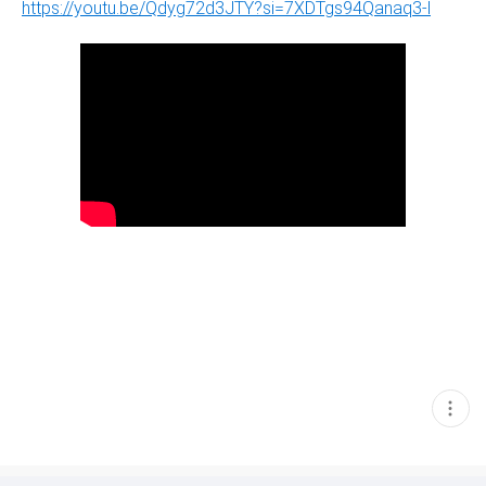
https://youtu.be/Qdyg72d3JTY?si=7XDTgs94Qanaq3-l
현
재
게
시
글