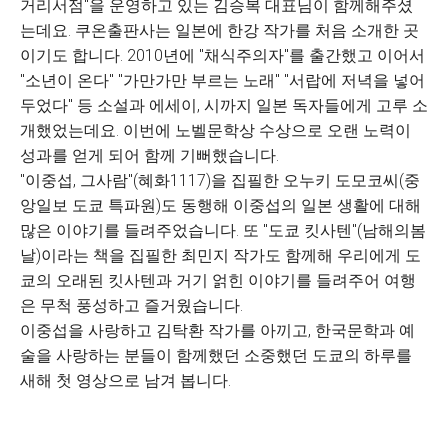
거리서점"을 운영하고 있는 김승복 대표님이 함께해주셨
는데요. 쿠온출판사는 일본에 한강 작가를 처음 소개한 곳
이기도 합니다. 2010년에 "채식주의자"를 출간했고 이어서
"소년이 온다" "가만가만 부르는 노래" "서랍에 저녁을 넣어
두었다" 등 소설과 에세이, 시까지 일본 독자들에게 고루 소
개했었는데요. 이번에 노벨문학상 수상으로 오랜 노력이
성과를 얻게 되어 함께 기뻐했습니다.
"이중섭, 그사람"(혜화1117)을 집필한 오누키 도모코씨(중
앙일보 도쿄 특파원)도 동행해 이중섭의 일본 생활에 대해
많은 이야기를 들려주었습니다. 또 "도쿄 킷사텐"(남해의봄
날)이라는 책을 집필한 최민지 작가도 함께해 우리에게 도
쿄의 오래된 킷사텐과 거기 얽힌 이야기를 들려주어 여행
은 무척 풍성하고 즐거웠습니다.
이중섭을 사랑하고 김탁환 작가를 아끼고, 한국문학과 예
술을 사랑하는 분들이 함께했던 소중했던 도쿄의 하루를
새해 첫 영상으로 남겨 봅니다.