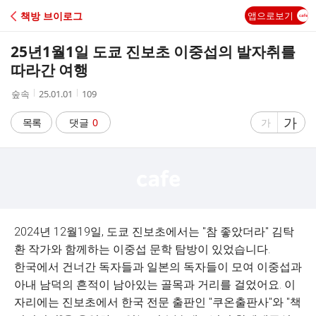
C
책방 브이로그
앱으로보기
A
25년1월1일 도쿄 진보초 이중섭의 발자취를
F
따라간 여행
작
작
조
숲속
25.01.01
109
E
성
성
회
자
시
수
글
가
글
목록
댓글
0
가
간
자
자
크
크
기
기
크
작
게
게
2024년 12월19일, 도쿄 진보초에서는 "참 좋았더라" 김탁
환 작가와 함께하는 이중섭 문학 탐방이 있었습니다.
한국에서 건너간 독자들과 일본의 독자들이 모여 이중섭과
아내 남덕의 흔적이 남아있는 골목과 거리를 걸었어요. 이
자리에는 진보초에서 한국 전문 출판인 "쿠온출판사"와 "책