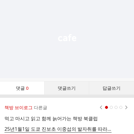
추
가
기
능
열
기
댓
댓글
0
댓글쓰기
답글쓰기
글
댓
글
책방 브이로그
다른글
현재페이지 1
2
3
4
리
스
먹고 마시고 읽고 함께 늙어가는 책방 북클럽
1
트
25년1월1일 도쿄 진보초 이중섭의 발자취를 따라간 여행