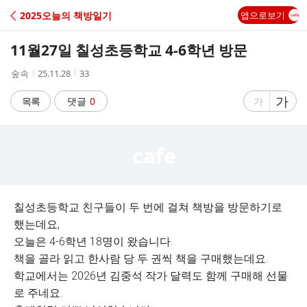
C
2025오늘의 책방일기
앱으로보기
A
11월27일 칠성초등학교 4-6학년 방문
F
작
작
조
숲속
25.11.28
33
성
성
회
E
자
시
수
글
가
글
목록
댓글
0
가
간
자
자
크
크
기
기
크
작
게
게
칠성초등학교 친구들이 두 번에 걸쳐 책방을 방문하기로
했는데요,
오늘은 4-6학년 18명이 왔습니다.
책을 골라 읽고 한사람 당 두 권씩 책을 구매했는데요.
학교에서는 2026년 김중석 작가 달력도 함께 구매해 선물
로 주네요.