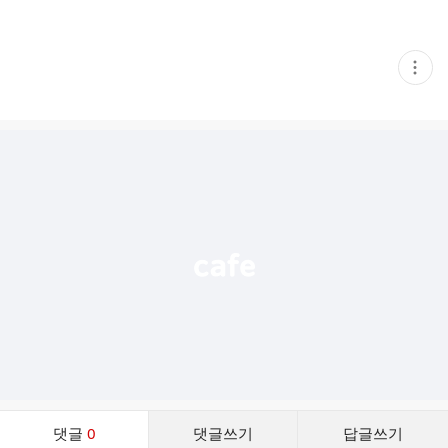
현
재
게
시
글
추
가
기
능
열
기
댓
댓글
0
댓글쓰기
답글쓰기
글