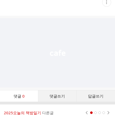
현
재
게
시
글
추
가
기
능
열
기
댓
댓글
0
댓글쓰기
답글쓰기
글
댓
글
2025오늘의 책방일기
다른글
현재페이지 1
2
3
4