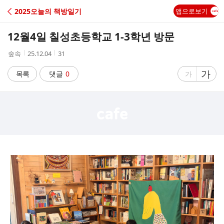
C
2025오늘의 책방일기
앱으로보기
A
12월4일 칠성초등학교 1-3학년 방문
F
작
작
조
숲속
25.12.04
31
성
성
회
E
자
시
수
글
가
글
목록
댓글
0
가
간
자
자
크
크
기
기
크
작
게
게