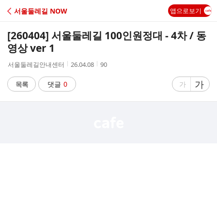
C
서울둘레길 NOW
앱으로보기
A
[260404] 서울둘레길 100인원정대 - 4차 / 동
F
영상 ver 1
작
작
조
서울둘레길안내센터
26.04.08
90
E
성
성
회
자
시
수
글
가
글
목록
댓글
0
가
간
자
자
크
크
기
기
크
작
게
게