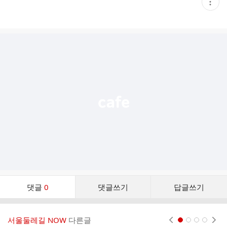
현
재
게
시
글
추
가
기
능
열
기
댓
댓글
0
댓글쓰기
답글쓰기
글
댓
글
서울둘레길 NOW
다른글
현재페이지 1
2
3
4
리